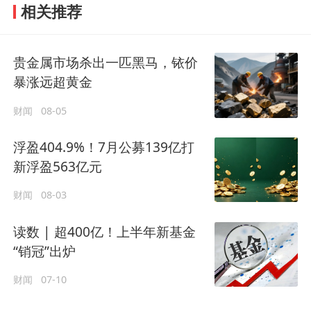
相关推荐
贵金属市场杀出一匹黑马，铱价
暴涨远超黄金
财闻
08-05
浮盈404.9%！7月公募139亿打
新浮盈563亿元
财闻
08-03
读数 | 超400亿！上半年新基金
“销冠”出炉
财闻
07-10