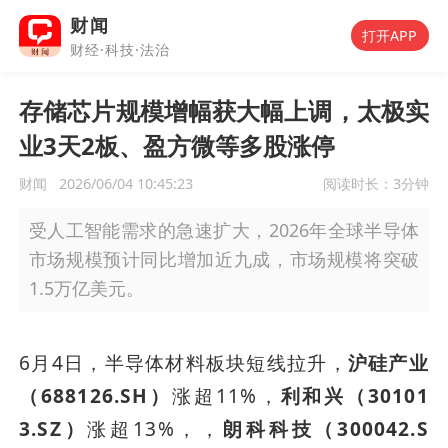
财闻
打开APP
财经·科技·法治
存储芯片规模增幅获大幅上调，太极实
业3天2板、盈方微等多股涨停
财闻
2026/06/04 10:45:23
阅读时长：
3分钟
受人工智能需求的急速扩大，2026年全球半导体
市场规模预计同比增加近九成，市场规模将突破
1.5万亿美元。
6月4日，半导体材料板块短线拉升，
沪硅产业
（688126.SH）
涨超11%，
利和兴（30101
3.SZ）
涨超13%，，
朗科科技（300042.S