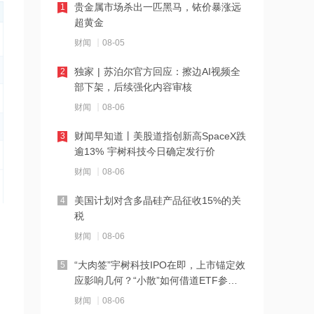
贵金属市场杀出一匹黑马，铱价暴涨远
1
21:27
超黄金
西部数据、闪迪、SK海力士盘前集体暴
财闻
08-05
跌！花旗、杰富瑞同日下调闪迪目标价
独家 | 苏泊尔官方回应：擦边AI视频全
2
21:23
部下架，后续强化内容审核
北证龙虎榜丨5股上榜，森合高科龙虎榜
财闻
08-06
净买入4653.21万元
财闻早知道丨美股道指创新高SpaceX跌
3
21:18
逾13% 宇树科技今日确定发行价
台风“白海豚”逼近华东沿海 多部门会商
财闻
08-06
部署防汛防台风工作
美国计划对含多晶硅产品征收15%的关
4
21:17
税
摩根大通增持安井食品约4.91万股 每股
财闻
08-06
作价约72.97港元
“大肉签”宇树科技IPO在即，上市锚定效
5
21:16
应影响几何？“小散”如何借道ETF参
与？
摩根大通增持天岳先进27.46万股 每股
财闻
08-06
作价约57.71港元