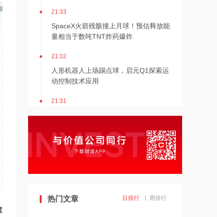
21:33
SpaceX火箭残骸撞上月球！预估释放能
量相当于数吨TNT炸药爆炸
21:32
人形机器人上场踢点球，启元Q1探索运
动控制技术应用
21:31
Mirendil与谷歌云签订超1亿美元合同，
以扩展自改进AI
21:30
依顿电子：拟与一元航天共同组建印制
电路板产业生态股权投资基金
21:29
热门文章
日排行
周排行
东吴证券国际首予海清智元“买入”评
级，目标价58.57港元