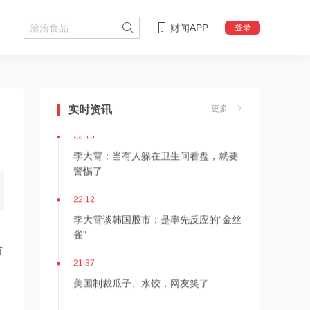
财闻APP
登录
22:18
李大霄：华尔街收割韩国市场痕迹明显
实时资讯
更多
22:13
李大霄：当有人躲在卫生间看盘，就要
警惕了
22:12
李大霄谈韩国股市：是率先反应的“金丝
雀”
有
21:37
美国制裁瓜子、水饺，网友笑了