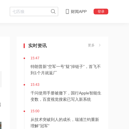
财闻APP
登录
15:49
摩尔线程：2026上半年营收17.36亿
元，已超2025全年
实时资讯
更多
15:47
特朗普新“空军一号”疑“掉链子”，首飞不
到1个月就返厂
15:43
千问使用手册被撤下，国行Apple智能生
变数，百度视觉搜索已写入新系统
透
15:00
从技术突破到人的成长，瑞浦兰钧重新
理解“冠军”