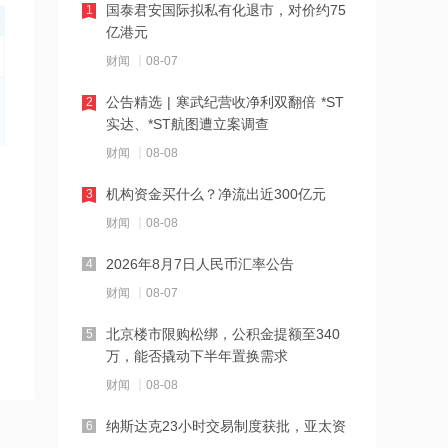
国泰君安国际拟私有化退市，对价约75
1
亿港元
11:20
财闻
08-07
胖东来生活广场店将关闭
公告精选 | 寒武纪营收净利双翻倍 *ST
2
实达、*ST航图遭立案调查
11:08
财闻
08-08
美国国防部被曝要求军工企业“大幅加
快”武器生产
机构资金买什么？净流出近300亿元
3
11:05
财闻
08-08
南铁停运多趟列车
2026年8月7日人民币汇率公告
4
财闻
08-07
10:45
北京楼市限购松绑，公积金提额至340
5
“白海豚”逼近 福建将防台风应急响应提
万，能否撬动下半年置换需求
升至二级
财闻
08-08
10:43
纳斯达克23小时交易制度获批，亚太资
6
河南发布农田渍涝灾害风险预警