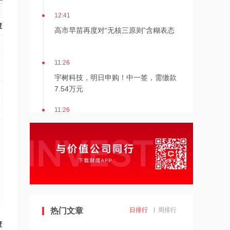
12:41
高市早苗再度对“无核三原则”含糊表态
11:26
宇树科技，明日申购！中一签，需缴款
7.54万元
11:26
苹果首款折叠屏手机iPhone Ultra或提
供银色、深蓝色两种配色
11:21
台风红色预警：“白海豚”最大可能在浙
江三门到福建福鼎一带沿海登陆
11:21
热门文章
日排行
周排行
转扩！今天8:30起，绍兴地铁全线暂停
运营