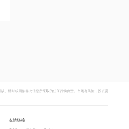
味重开海峡
2026-08-08 20:49
后巴菲特时代新篇章！伯克希尔2026年
Q2净利翻倍 业绩分化重塑增长逻辑
15:49
摩尔线程：2026上半年营收17.36亿
元，已超2025全年
15:47
特朗普新“空军一号”疑“掉链子”，首飞不
到1个月就返厂
残缺、延时或因依靠此信息所采取的任何行动负责。市场有风险，投资需
15:43
千问使用手册被撤下，国行Apple智能生
变数，百度视觉搜索已写入新系统
友情链接
15:00