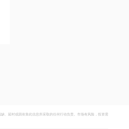
19:56
越秀地产：前7个月累计合同销售金额约
为556.08亿元
19:53
兴业银行杭州分行：与“浙”同行，共
赴“诗和远方”
19:52
理想汽车：8月6日斥资361.82万美元回
购57.27万股
19:51
捷利交易宝：8月7日斥资254.94万港元
回购190万股
19:50
残缺、延时或因依靠此信息所采取的任何行动负责。市场有风险，投资需
晶华微：实控人拟增持公司股份