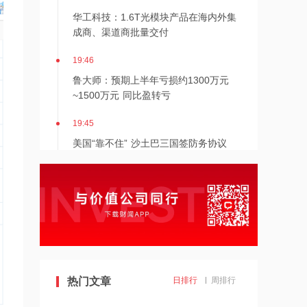
华工科技：1.6T光模块产品在海内外集
成商、渠道商批量交付
19:46
鲁大师：预期上半年亏损约1300万元
~1500万元 同比盈转亏
19:45
美国“靠不住” 沙土巴三国签防务协议
19:44
贝壳：8月6日斥资300万美元回购53.3
万股
19:43
美议员说美无休止战争都基于谎言 呼吁
美国“必须停止过度的军事开支”
热门文章
日排行
周排行
19:42