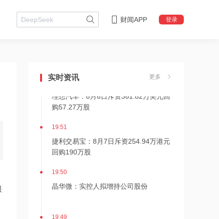
越秀地产：前7个月累计合同销售金额约
为556.08亿元
财闻APP
登录
19:53
兴业银行杭州分行：与“浙”同行，共
赴“诗和远方”
实时资讯
更多
19:52
理想汽车：8月6日斥资361.82万美元回
购57.27万股
19:51
捷利交易宝：8月7日斥资254.94万港元
回购190万股
19:50
晶华微：实控人拟增持公司股份
服
19:49