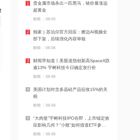
贵金属市场杀出一匹黑马，铱价暴涨远
1
梅卡曼德机器人港股IPO及境内未上市
超黄金
股份“全流通”获中国证监会备案
财闻
08-05
19:40
独家 | 苏泊尔官方回应：擦边AI视频全
2
佰维存储：控股子公司广东芯成汉奇拟
部下架，后续强化内容审核
增资扩股引入投资者
财闻
08-06
19:36
财闻早知道丨美股道指创新高SpaceX跌
3
Schroders PLC减持三一重工183.3万股
逾13% 宇树科技今日确定发行价
每股作价约20.79港元
财闻
08-06
19:36
美国计划对含多晶硅产品征收15%的关
4
阿里健康：将于9月2日派发末期股息每
税
股0.0687港元
财闻
08-06
19:35
“大肉签”宇树科技IPO在即，上市锚定效
5
The Goldman Sachs Group, Inc.减持
应影响几何？“小散”如何借道ETF参
中际旭创32.455万股 每股作价约
与？
财闻
08-06
1084.87港元