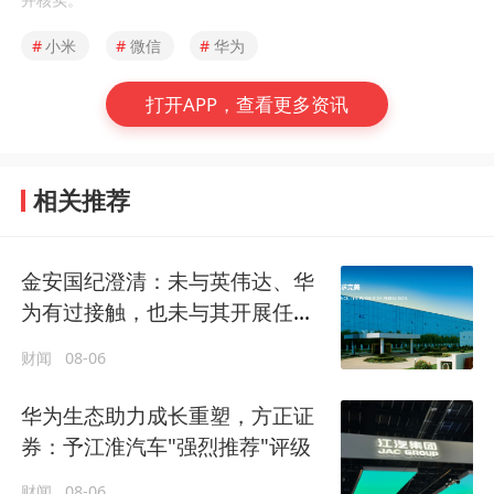
#
小米
#
微信
#
华为
打开APP，查看更多资讯
相关推荐
金安国纪澄清：未与英伟达、华
为有过接触，也未与其开展任何
形式的业务合作
财闻
08-06
华为生态助力成长重塑，方正证
券：予江淮汽车"强烈推荐"评级
财闻
08-06