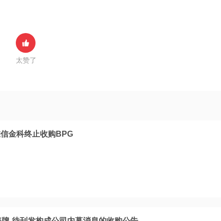
太赞了
信金科终止收购BPG
停牌 待刊发构成公司内幕消息的收购公告