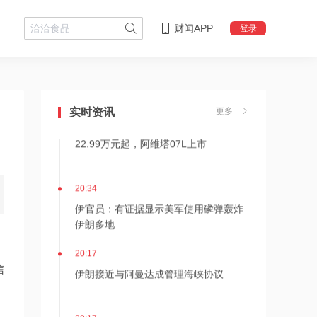
财闻APP
登录
20:49
后巴菲特时代新篇章！伯克希尔2026年
Q2净利翻倍 业绩分化重塑增长逻辑
实时资讯
更多
20:35
22.99万元起，阿维塔07L上市
20:34
伊官员：有证据显示美军使用磷弹轰炸
伊朗多地
20:17
信
伊朗接近与阿曼达成管理海峡协议
20:17