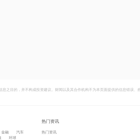
信息之目的，并不构成投资建议。财闻以及其合作机构不为本页面提供的信息错误、
热门资讯
金融
汽车
热门资讯
频
环球