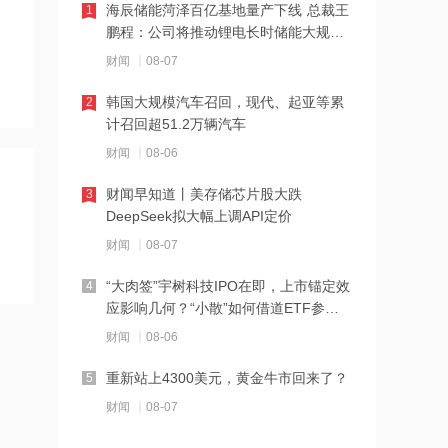
18:28
海辰储能菏泽百亿基地量产下线 总裁王
1
鹏程：公司将推动锂电长时储能大规模
伊朗革命卫队：重开海峡需美国接受伊
交付
朗条件
财闻
08-07
18:20
韩国大规模汽车召回，现代、起亚等累
2
计召回超51.2万辆汽车
张雪机车：成立小车手培育专项基金，
每年捐赠100万元
财闻
08-06
18:19
财闻早知道丨美存储芯片股大跌
3
DeepSeek拟大幅上调API定价
上交所终止审核2笔债券项目，金额合计
30亿元
财闻
08-07
18:18
“大肉签”宇树科技IPO在即，上市锚定效
4
应影响几何？“小散”如何借道ETF参
星光股份中标龙星控股总部泛光工程项
与？
目
财闻
08-06
18:17
重新站上4300美元，黄金牛市回来了？
5
霍尔木兹海峡关闭致伊拉克石油出口骤
财闻
08-07
降75%