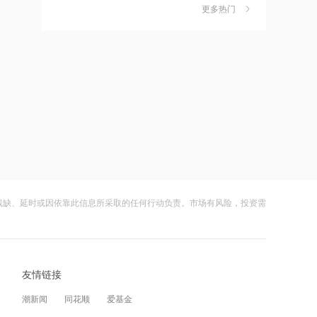
独家丨韩媒曝维信诺合肥产线良率仅三
6
更多热门
17:51
四成？公司回应：设备还在安装中，谈
何良率
日本福岛第一核电站附属建筑发生火警
财闻
08-07
美国计划对含多晶硅产品征收15%的关
7
17:48
税
金科股份与重庆通用人工智能研究院达
财闻
08-06
成合作
成功“逃顶”的两只翻倍基，宣布限购
8
17:48
财闻
08-07
苹果Mac电脑Apple智能支持使用阿里千
云南锗业4连板，磷化铟赛道活跃，多家
问
9
上市公司紧急澄清相关业务
残缺、延时或因依靠此信息所采取的任何行动负责。市场有风险，投资需
17:10
财闻
08-07
Apple智能可配合阿里千问模型工作
财闻早知道丨美股道指创新高SpaceX跌
10
逾13% 宇树科技今日确定发行价
友情链接
17:03
财闻
08-06
江波龙：完成37亿元定增事项 发行价格
潮新闻
同花顺
爱基金
为560元/股