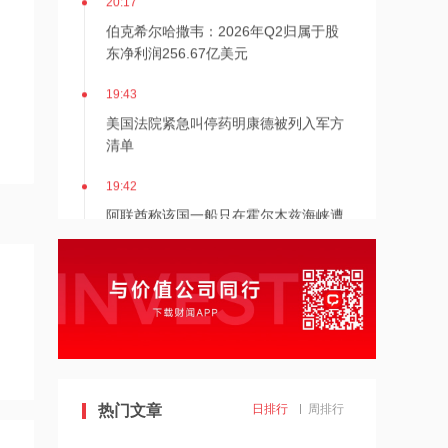
伯克希尔哈撒韦：2026年Q2归属于股
东净利润256.67亿美元
19:43
美国法院紧急叫停药明康德被列入军方
清单
19:42
阿联酋称该国一船只在霍尔木兹海峡遭
袭
19:41
泽连斯基：美国将每月向乌克兰提供“爱
国者”拦截导弹
19:41
2026年度总票房破240亿
热门文章
日排行
周排行