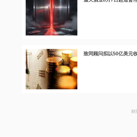
致同顾问拟以50亿美元
财