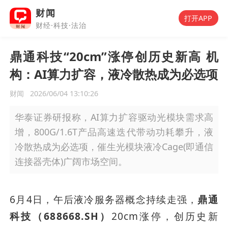
财闻
打开APP
财经·科技·法治
鼎通科技“20cm”涨停创历史新高 机
构：AI算力扩容，液冷散热成为必选项
财闻
2026/06/04 13:10:26
华泰证券研报称，AI算力扩容驱动光模块需求高
增，800G/1.6T产品高速迭代带动功耗攀升，液
冷散热成为必选项，催生光模块液冷Cage(即通信
连接器壳体)广阔市场空间。
6月4日，午后液冷服务器概念持续走强，
鼎通
科技（688668.SH）
20cm涨停，创历史新