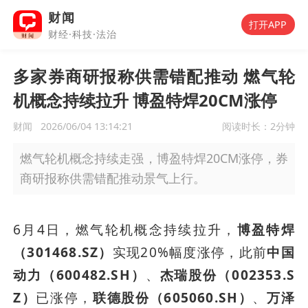
财闻
打开APP
财经·科技·法治
多家券商研报称供需错配推动 燃气轮
机概念持续拉升 博盈特焊20CM涨停
财闻
2026/06/04 13:14:21
阅读时长：
2分钟
燃气轮机概念持续走强，博盈特焊20CM涨停，券
商研报称供需错配推动景气上行。
6月4日，燃气轮机概念持续拉升，
博盈特焊
（301468.SZ）
实现20%幅度涨停，此前
中国
动力（600482.SH）
、
杰瑞股份（002353.S
Z）
已涨停，
联德股份（605060.SH）
、
万泽