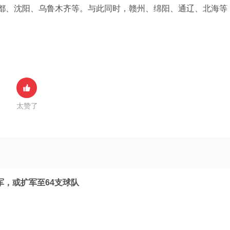
成都、沈阳、乌鲁木齐等。与此同时，赣州、绵阳、通辽、北海等
。
太赞了
扩军，或扩军至64支球队