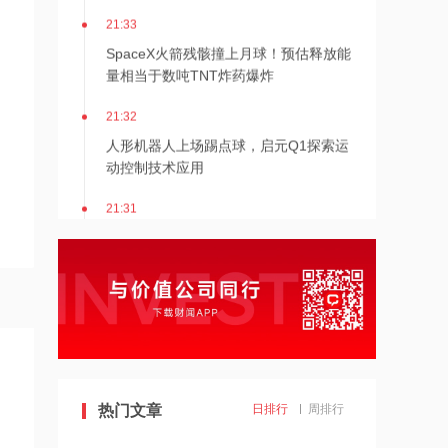
21:33
SpaceX火箭残骸撞上月球！预估释放能
量相当于数吨TNT炸药爆炸
21:32
人形机器人上场踢点球，启元Q1探索运
动控制技术应用
21:31
Mirendil与谷歌云签订超1亿美元合同，
以扩展自改进AI
21:30
依顿电子：拟与一元航天共同组建印制
电路板产业生态股权投资基金
21:29
热门文章
日排行
周排行
东吴证券国际首予海清智元“买入”评
级，目标价58.57港元