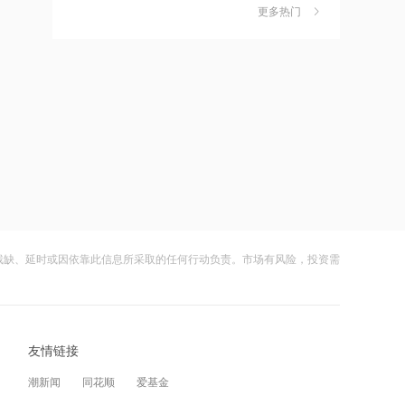
作价约57.71港元
更多热门
茉莉奶白陷降薪罗生门，当事人称：公
6
21:15
司从未和员工进行协商
摩根大通减持中兴通讯约742.81万股 每
财闻
5小时前
股作价约24.83港元
社保调仓路径曝光：减持6股、新进2
7
21:12
股、加仓2股
摩根大通减持华勤技术20.89万股 每股
财闻
08-06
作价约64.68港元
海昌海洋公园再迎百亿大佬，资本为何
8
21:12
扎堆亏损主题乐园？
兆易创新GD32 MCU再添新品，
财闻
08-06
以“芯”技术加速具身智能跃迁
残缺、延时或因依靠此信息所采取的任何行动负责。市场有风险，投资需
大涨152%！哈啰、美团单车“好伙伴”登
9
21:10
陆A股
迪信通拟提名许丽萍及刘亮为执行董事
财闻
08-06
候选人
友情链接
妖股出笼！爱丽家居一字涨停，达成10
10
21:07
连板
潮新闻
同花顺
爱基金
国内商品期货开盘原油涨超2%，以军称
财闻
08-06