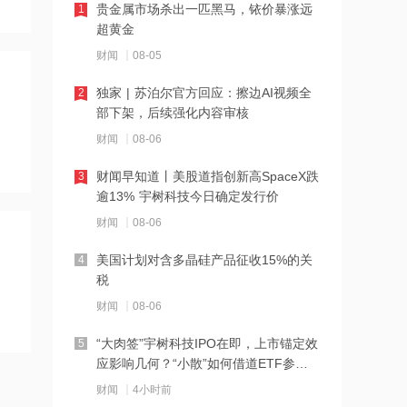
贵金属市场杀出一匹黑马，铱价暴涨远
1
21:27
超黄金
西部数据、闪迪、SK海力士盘前集体暴
财闻
08-05
跌！花旗、杰富瑞同日下调闪迪目标价
独家 | 苏泊尔官方回应：擦边AI视频全
2
21:23
部下架，后续强化内容审核
北证龙虎榜丨5股上榜，森合高科龙虎榜
财闻
08-06
净买入4653.21万元
财闻早知道丨美股道指创新高SpaceX跌
3
21:18
逾13% 宇树科技今日确定发行价
台风“白海豚”逼近华东沿海 多部门会商
财闻
08-06
部署防汛防台风工作
美国计划对含多晶硅产品征收15%的关
4
21:17
税
摩根大通增持安井食品约4.91万股 每股
财闻
08-06
作价约72.97港元
“大肉签”宇树科技IPO在即，上市锚定效
5
21:16
应影响几何？“小散”如何借道ETF参
与？
摩根大通增持天岳先进27.46万股 每股
财闻
4小时前