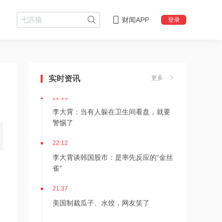
财闻APP
登录
22:18
李大霄：华尔街收割韩国市场痕迹明显
实时资讯
更多
22:13
李大霄：当有人躲在卫生间看盘，就要
警惕了
22:12
李大霄谈韩国股市：是率先反应的“金丝
雀”
21:37
美国制裁瓜子、水饺，网友笑了