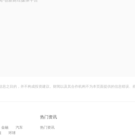
闻·创新财经媒体平台
信息之目的，并不构成投资建议。财闻以及其合作机构不为本页面提供的信息错误、
热门资讯
金融
汽车
热门资讯
频
环球