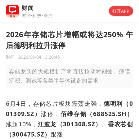
财闻
打开APP
财经·科技·法治
2026年存储芯片增幅或将达250% 午
后德明利拉升涨停
财闻
2026/06/04 13:20:45
存储龙头的大规模扩产将直接拉动对刻蚀、薄膜
沉积、测试等各类半导体设备的需求。
6月4日，存储芯片板块震荡走强，
德明利（0
01309.SZ）
涨停，
佰维存储（688525.SH）
涨超10%，
江波龙（301308.SZ）
、
香农芯创
（300475.SZ）
跟涨。