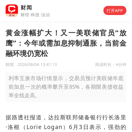
财闻
打开APP
财经·科技·法治
黄金涨幅扩大！又一美联储官员“放
鹰”：今年或需加息抑制通胀，当前金
融环境仍宽松
财闻
2026/06/04 13:41:13
阅读时长：
4分钟
利率互换市场行情显示，交易员预计美联储年底
前加息一次的概率攀升至85%，各期限美债收益
率全线走高。
据路透社报道，达拉斯联邦储备银行行长洛里
·洛根（Lorie Logan）6月3日表示，强劲的