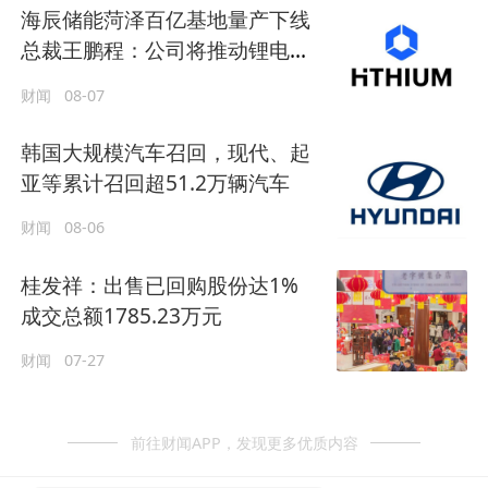
海辰储能菏泽百亿基地量产下线
总裁王鹏程：公司将推动锂电长
时储能大规模交付
财闻
08-07
韩国大规模汽车召回，现代、起
亚等累计召回超51.2万辆汽车
财闻
08-06
桂发祥：出售已回购股份达1%
成交总额1785.23万元
财闻
07-27
前往财闻APP，发现更多优质内容