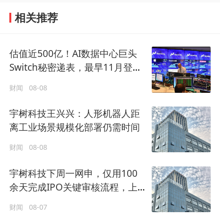
相关推荐
估值近500亿！AI数据中心巨头
Switch秘密递表，最早11月登陆
美股
财闻
08-08
宇树科技王兴兴：人形机器人距
离工业场景规模化部署仍需时间
财闻
08-08
宇树科技下周一网申，仅用100
余天完成IPO关键审核流程，上
市时市值约609.93亿元
财闻
08-07