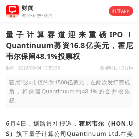
财闻
打开APP
财经·科技·法治
量子计算赛道迎来重磅IPO！
Quantinuum募资16.8亿美元，霍尼
韦尔保留48.1%投票权
财闻
2026/06/04 13:53:36
阅读时长：
3分钟
霍尼韦尔市值约为1500亿美元，在此次发行完成
后，将保留Quantinuum约48.1%的合并投票
权。
6月4日，据路透社报道，
霍尼韦尔（HON.U
S）
旗下量子计算公司Quantinuum Ltd.在美