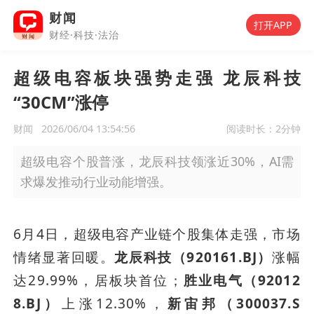
财闻
打开APP
财经·科技·法治
超级电容板块强势走强 龙辰科技
“30CM”涨停
财闻
2026/06/04 13:54:56
阅读时长：
2分钟
超级电容个股普涨，龙辰科技领涨近30%，AI需
求爆发推动行业动能增强。
6月4日，超级电容产业链个股集体走强，市场
情绪显著回暖。
龙辰科技（920161.BJ）
涨幅
达29.99%，居板块首位；
胜业电气（92012
8.BJ）
上涨12.30%，
新宙邦（300037.S