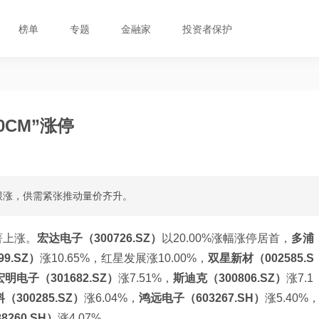
榜单
专题
金融家
投资者保护
0CM”涨停
股跟涨，供需紧张推动量价齐升。
著上涨。
宏达电子（300726.SZ）
以20.00%涨幅涨停居首，
多浦
9.SZ）
涨10.65%，红星发展涨10.00%，
双星新材（002585.S
宏明电子（301682.SZ）
涨7.51%，
斯迪克（300806.SZ）
涨7.1
（300285.SZ）
涨6.04%，
鸿远电子（603267.SH）
涨5.40%
260.SH）
涨4.07%。