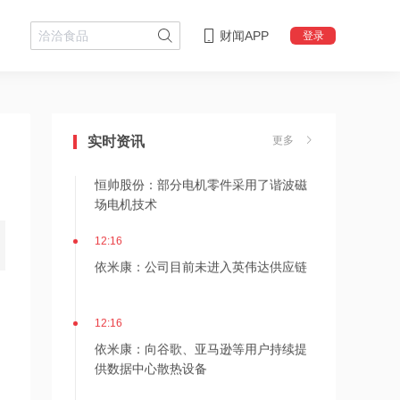
财闻APP
登录
12:24
神火股份：新疆神火铝水转化率已
100%，云南神火铝水转化率约90%
实时资讯
更多
12:24
恒帅股份：部分电机零件采用了谐波磁
场电机技术
12:16
依米康：公司目前未进入英伟达供应链
12:16
依米康：向谷歌、亚马逊等用户持续提
供数据中心散热设备
，