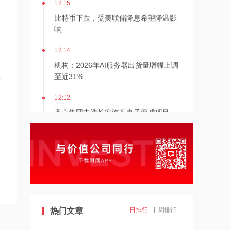
12:15
比特币下跌，受美联储降息希望降温影
响
周
12:14
机构：2026年AI服务器出货量增幅上调
至近31%
通
12:12
齐心集团中选长安汽车电子商城项目
12:12
金河生物：向特定对象发行股票获证监
会同意注册批复
12:11
东方锆业：向特定对象发行股票申请获
热门文章
日排行
周排行
深交所受理