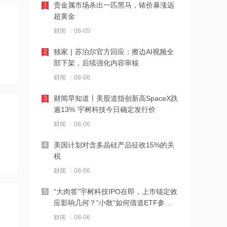
贵金属市场杀出一匹黑马，铱价暴涨远
1
12:11
超黄金
SpaceX股票解禁竟是入场点？大摩坚称
财闻
08-05
该股明年中目标价为300美元
独家 | 苏泊尔官方回应：擦边AI视频全
2
12:10
部下架，后续强化内容审核
公司Obi项目全部产线已正式进入满产运
财闻
08-06
营阶段 力勤资源午前涨超3%
财闻早知道丨美股道指创新高SpaceX跌
3
12:09
逾13% 宇树科技今日确定发行价
7月风机招标显著回暖 出口保持较高景
财闻
08-06
气度 金风科技涨超7%
美国计划对含多晶硅产品征收15%的关
4
12:07
税
港股三大指数转涨，半导体、PCB概念
财闻
08-06
股强势反弹
“大肉签”宇树科技IPO在即，上市锚定效
5
12:06
应影响几何？“小散”如何借道ETF参
通天酒业8月7日起短暂停牌 待刊发构成
与？
财闻
08-06
公司内幕消息的收购公告