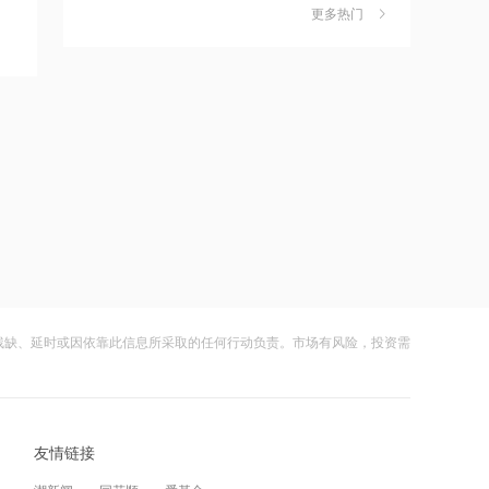
更多热门
茉莉奶白陷降薪罗生门，当事人称：公
6
12:05
司从未和员工进行协商
AI制药商业化兑现能力逐步凸显 剂泰科
财闻
08-06
技-P大涨超7%领跑
社保调仓路径曝光：减持6股、新进2
7
12:04
股、加仓2股
中期维度首次实现大规模盈利 荣昌生物
财闻
08-06
午前涨超5%
海昌海洋公园再迎百亿大佬，资本为何
8
12:02
扎堆亏损主题乐园？
罗曼股份新设子公司，含AI及物联网相
财闻
08-06
关业务
大涨152%！哈啰、美团单车“好伙伴”登
9
12:01
残缺、延时或因依靠此信息所采取的任何行动负责。市场有风险，投资需
陆A股
中巨芯收购沧州知止安行化工公司，成
财闻
08-06
控股方
妖股出笼！爱丽家居一字涨停，达成10
10
12:00
连板
友情链接
市北高新、东方证券等成立私募投资基
财闻
08-06
金