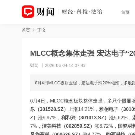
首页
正文
首页
MLCC概念集体走强 宏达电子“2
财闻
2026-06-04 14:37:43
6月4日MLCC板块走强，宏达电子涨20%领涨，多
6月4日，MLCC概念板块整体走强，多只个股显
乐（301528.SZ）
上涨14.21%，
雅创电子（30109
Z）
涨9.97%，
利和兴（301013.SZ）
涨9.62%，
7%，
洁美科技（002859.SZ）
涨6.72%，
国瓷材料
风华高科（000636.SZ）
涨4.77%，
昀冢科技（688