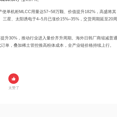
量产使单机柜MLCC用量达57~58万颗、价值提升182%，高盛将其
、三星、太阳诱电于4–5月已涨价15%–35%，交货周期延至20
车提升30%，推动行业进入量价齐升周期。海外日韩厂商缩减普
代订单，叠加稀土管控推高粉体成本，全产业链价格持续上行。
太赞了