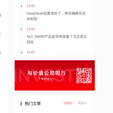
13:06
DeepSeek也要涨价了，将实施峰谷定
0
价机制
13:05
有
SLC NAND产品是否有放量？北京君正
回应
13:05
布
威胜控股：巴西子公司获1.45亿元重合
器供货合约
13:03
豆包视频通话功能升级
13:03
热门文章
日排行
周排行
抛弃AMD锁定英伟达，SpaceX独家采
用英伟达芯片，自身股价却大跌13.6%