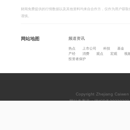
财闻免费提供的行情数据以及其他资料均来自合作方，仅作为用户获取
谨慎。
频道资讯
网站地图
热点
上市公司
科技
基金
产经
消费
观点
宏观
视
投资者保护
Copyright Zhejiang Cai
网站备案号：浙ICP备20230209