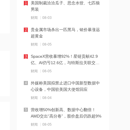
美国制裁洽洽瓜子、思念水饺、七匹狼
1
13:00
男装
微软七成AI业务营收依托OpenAI合作，
财闻
08-03
收入结构牵动行业估值
贵金属市场杀出一匹黑马，铱价暴涨远
2
12:58
超黄金
云锋基金斥3000万美元投资美AI初创
财闻
08-05
Corgi
SpaceX营收暴增92%！星链贡献42.9
3
12:58
亿、AI仍亏12.6亿，与特斯拉关联交易
曝光
大手笔！90家韩企共计敲定7.4万亿韩元
财闻
08-05
现金分红，三星电子分红2.5万亿韩元领
衔
外媒称美国拟禁止进口中国新型数据中
4
12:54
心设备，中国驻美国大使馆回应
华尔街多家头部对冲基金遭黑客袭击
财闻
08-04
营收增50%创新高、数据中心翻倍！
5
12:51
AMD交出“高分卷”，股价盘后仍跌超9%
台积电四季度3纳米月产能预计达18万
财闻
08-05
片