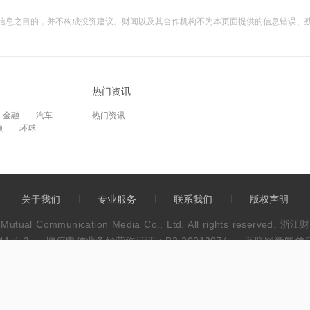
信息之目的，并不构成投资建议。财闻以及其合作机构不为本页面提供的信息错误、
热门资讯
金融
汽车
热门资讯
频
环球
关于我们
专业服务
联系我们
版权声明
wen Mutual Communication Media Co., Ltd. All rights res
41号-3
增值电信业务经营许可证：B2-20213074
互联网新闻信息服
违法和不良信息举报电话：0571-86113889
不良信息举报