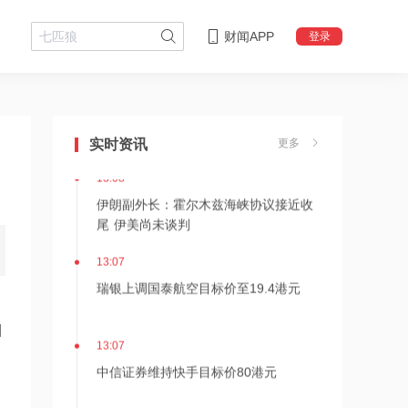
财闻APP
登录
13:10
Omdia：预计2026年全球笔记本面板出
货量同比下降5.5%
实时资讯
更多
13:08
伊朗副外长：霍尔木兹海峡协议接近收
尾 伊美尚未谈判
13:07
瑞银上调国泰航空目标价至19.4港元
目
13:07
中信证券维持快手目标价80港元