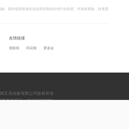
检测应用市场
残缺、延时或因依靠此信息所采取的任何行动负责。市场有风险，投资需
12:20
扬电科技：目前算力业务规模在陆续提
升
友情链接
13:10
潮新闻
同花顺
爱基金
Omdia：预计2026年全球笔记本面板出
货量同比下降5.5%
13:08
伊朗副外长：霍尔木兹海峡协议接近收
尾 伊美尚未谈判
erved. 浙江财闻互讯传媒有限公司版权所有
13:07
务许可证：33120230004
瑞银上调国泰航空目标价至19.4港元
13:07