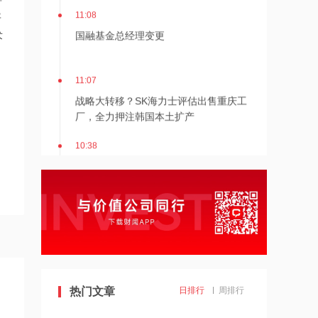
11:08
异
国融基金总经理变更
术
11:07
战略大转移？SK海力士评估出售重庆工
厂，全力押注韩国本土扩产
10:38
宁波机场即将停航，江浙沪一带受台
风“白海豚”影响航班取消率高
10:37
伊朗总统称与美谈判过程中从未让步
10:36
热门文章
日排行
周排行
首批16家基金公司出手！上报两大创业
板相关ETF