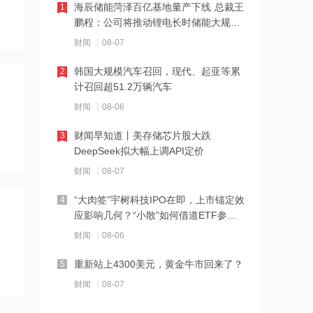
海辰储能菏泽百亿基地量产下线 总裁王
1
10:34
鹏程：公司将推动锂电长时储能大规模
交付
北京购房政策调整！非京籍家庭购房社
财闻
08-07
保个税缴纳年限下调为一年
韩国大规模汽车召回，现代、起亚等累
2
10:33
计召回超51.2万辆汽车
宇树科技王兴兴：人形机器人距离工业
财闻
08-06
场景规模化部署仍需时间
财闻早知道丨美存储芯片股大跌
3
10:32
DeepSeek拟大幅上调API定价
河南1~7月房地产企业销售业绩TOP20
财闻
08-07
出炉
“大肉签”宇树科技IPO在即，上市锚定效
4
10:31
应影响几何？“小散”如何借道ETF参
与？
多家银行力推“打新”理财产品 低门槛轻
财闻
08-06
松参与新股投资
重新站上4300美元，黄金牛市回来了？
5
10:27
财闻
08-07
英伟达豪掷30亿美元支持AI电力，
OpenAI、甲骨文背后的“卖水人”曝光！