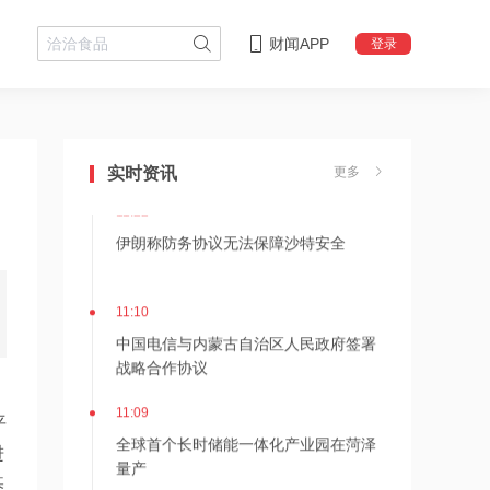
财闻APP
登录
11:24
估值近500亿！AI数据中心巨头Switch秘
密递表，最早11月登陆美股
实时资讯
更多
11:22
伊朗称防务协议无法保障沙特安全
11:10
中国电信与内蒙古自治区人民政府签署
战略合作协议
11:09
平
全球首个长时储能一体化产业园在菏泽
进
量产
基