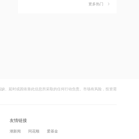
独家丨韩媒曝维信诺合肥产线良率仅三
6
更多热门
四成？公司回应：设备还在安装中，谈
10:23
何良率
财闻
08-07
禁止“抱团”抬价！东北明确新能源集中
报价仅限同省同集团
美国计划对含多晶硅产品征收15%的关
7
税
10:15
财闻
08-06
星环聚能完成8.8亿元融资 持续推进聚
变能源工程化
成功“逃顶”的两只翻倍基，宣布限购
8
财闻
08-07
10:14
纳斯达克23小时交易制度获批，亚太资
云南锗业4连板，磷化铟赛道活跃，多家
9
金迎时差红利，散户福音还是量化镰刀
上市公司紧急澄清相关业务
残缺、延时或因依靠此信息所采取的任何行动负责。市场有风险，投资需
的狂欢？
财闻
08-07
09:46
内幕交易遭“没一罚三”！合计罚没超
财闻早知道丨美股道指创新高SpaceX跌
10
1479万，有人靠朋友消息炒股
逾13% 宇树科技今日确定发行价
友情链接
财闻
08-06
09:41
潮新闻
同花顺
爱基金
济南再发5000万汽车购新补贴，8月20