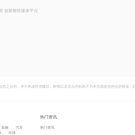
闻·创新财经媒体平台
信息之目的，并不构成投资建议。财闻以及其合作机构不为本页面提供的信息错误、
热门资讯
金融
汽车
热门资讯
频
环球