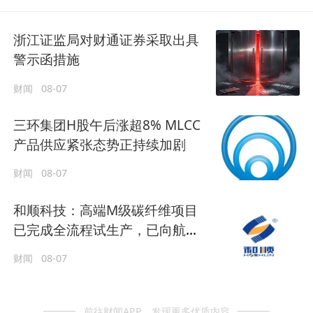
浙江证监局对财通证券采取出具
警示函措施
财闻
08-07
三环集团H股午后涨超8% MLCC
产品供应紧张态势正持续加剧
财闻
08-07
和顺科技：高端M级碳纤维项目
已完成全流程试生产，已向航天
核心院所完成专项送样
财闻
08-07
前往财闻APP，发现更多优质内容