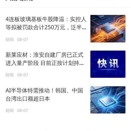
4连板玻璃基板牛股降温：实控人
等拟被罚款合计250万元，泛半
导体领域业务尚处早期阶段
财闻
08-07
新莱应材：淮安自建厂房已正式
进入量产阶段 目前正按计划持续
推进产能释放
财闻
08-07
AI半导体特需推动！韩国、中国
台湾出口额超日本
财闻
08-07