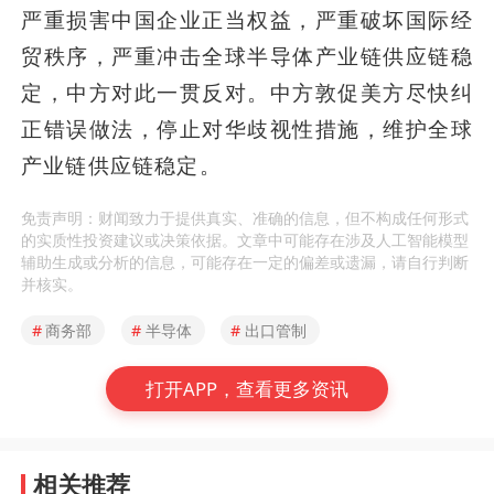
严重损害中国企业正当权益，严重破坏国际经
贸秩序，严重冲击全球半导体产业链供应链稳
定，中方对此一贯反对。中方敦促美方尽快纠
正错误做法，停止对华歧视性措施，维护全球
产业链供应链稳定。
免责声明：财闻致力于提供真实、准确的信息，但不构成任何形式
的实质性投资建议或决策依据。文章中可能存在涉及人工智能模型
辅助生成或分析的信息，可能存在一定的偏差或遗漏，请自行判断
并核实。
#
商务部
#
半导体
#
出口管制
打开APP，查看更多资讯
相关推荐