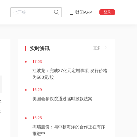
财闻APP
登录
17:10
Apple智能可配合阿里千问模型工作
实时资讯
更多
17:03
江波龙：完成37亿元定增事项 发行价格
为560元/股
16:29
美国会参议院通过临时拨款法案
开
批
16:25
杰瑞股份：与中核海洋的合作正在有序
推进中