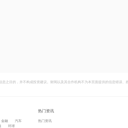
信息之目的，并不构成投资建议。财闻以及其合作机构不为本页面提供的信息错误、
热门资讯
金融
汽车
热门资讯
频
环球