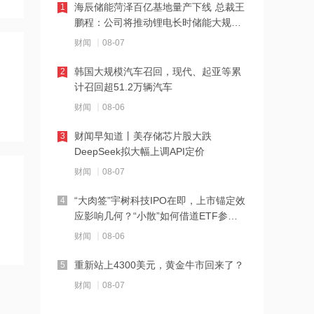
海辰储能菏泽百亿基地量产下线 总裁王
1
鹏程：公司将推动锂电长时储能大规模
16:10
交付
财闻
08-07
阳光电源：FCC政策主要限制新产品认
证 不影响已获认证产品的销售
韩国大规模汽车召回，现代、起亚等累
2
计召回超51.2万辆汽车
14:08
财闻
08-06
中信聚信落子南京
财闻早知道丨美存储芯片股大跌
3
DeepSeek拟大幅上调API定价
14:07
财闻
08-07
德适-B半年报亮眼：AI 收入翻倍 完成AI
医疗平台升级
“大肉签”宇树科技IPO在即，上市锚定效
4
应影响几何？“小散”如何借道ETF参
14:04
与？
财闻
08-06
千亿级私募景林大调仓！清仓英伟达
Meta，美股持仓暴降43%
重新站上4300美元，黄金牛市回来了？
5
14:00
财闻
08-07
河南省“三支一扶”启动重考