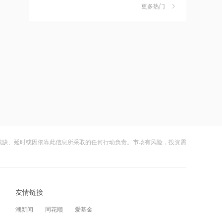
独家丨韩媒曝维信诺合肥产线良率仅三
6
更多热门
四成？公司回应：设备还在安装中，谈
何良率
13:50
财闻
08-07
湖北首家宇树科技产业学院成立
美国计划对含多晶硅产品征收15%的关
7
税
13:49
财闻
08-06
摩根大通：第二季度美国和欧洲地区均
成功“逃顶”的两只翻倍基，宣布限购
8
出现EPS超预期情况
财闻
08-07
12:28
云南锗业4连板，磷化铟赛道活跃，多家
9
杭台高铁温玉段开通运营
上市公司紧急澄清相关业务
残缺、延时或因依靠此信息所采取的任何行动负责。市场有风险，投资需
财闻
08-07
12:27
财闻早知道丨美股道指创新高SpaceX跌
10
贝森特称霍尔木兹海峡将逐步失去战略
逾13% 宇树科技今日确定发行价
重要性
友情链接
财闻
08-06
12:26
潮新闻
同花顺
爱基金
金饰克价重返1300元！国际金价大涨，