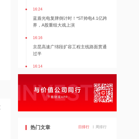
16:24
蓝盾光电复牌倒计时！*ST帅电4.1亿跨
界，A股重组大戏上演
16:16
京昆高速广绵段扩容工程主线路面贯通
过半
16:14
上半年中国人形机器人领域新设企业
11.6万户 同比增长9.5%
16:12
消息人士：美军高层寻找摆脱伊朗战事
技
的途径
16:11
热门文章
日排行
周排行
日本2027财年防卫预算申请额创新高