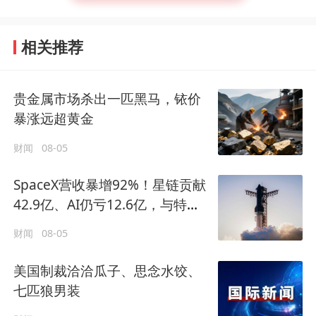
相关推荐
贵金属市场杀出一匹黑马，铱价
暴涨远超黄金
财闻
08-05
SpaceX营收暴增92%！星链贡献
42.9亿、AI仍亏12.6亿，与特斯
拉关联交易曝光
财闻
08-05
美国制裁洽洽瓜子、思念水饺、
七匹狼男装