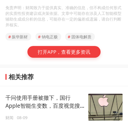
免责声明：财闻致力于提供真实、准确的信息，但不构成任何形式
的实质性投资建议或决策依据。文章中可能存在涉及人工智能模型
辅助生成或分析的信息，可能存在一定的偏差或遗漏，请自行判断
并核实。
#
振华新材
#
钠电正极
#
固体电解质
打开APP，查看更多资讯
相关推荐
千问使用手册被撤下，国行
Apple智能生变数，百度视觉搜
索已写入新系统
财闻
08-09