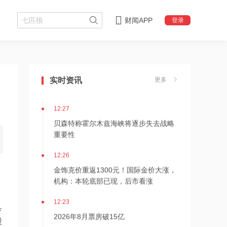
财闻APP
登录
12:28
杭台高铁温玉段开通运营
实时资讯
更多
12:27
贝森特称霍尔木兹海峡将逐步失去战略
重要性
12:26
金饰克价重返1300元！国际金价大涨，
机构：本轮底部已现，后市看涨
12:23
具
2026年8月票房破15亿
股