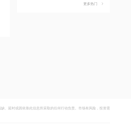
独家丨韩媒曝维信诺合肥产线良率仅三
6
更多热门
厂，全力押注韩国本土扩产
四成？公司回应：设备还在安装中，谈
何良率
财闻
08-07
10:38
宁波机场即将停航，江浙沪一带受台
美国计划对含多晶硅产品征收15%的关
7
风“白海豚”影响航班取消率高
税
财闻
08-06
10:37
伊朗总统称与美谈判过程中从未让步
成功“逃顶”的两只翻倍基，宣布限购
8
财闻
08-07
10:36
云南锗业4连板，磷化铟赛道活跃，多家
9
首批16家基金公司出手！上报两大创业
上市公司紧急澄清相关业务
板相关ETF
财闻
08-07
10:34
财闻早知道丨美股道指创新高SpaceX跌
10
北京购房政策调整！非京籍家庭购房社
逾13% 宇树科技今日确定发行价
残缺、延时或因依靠此信息所采取的任何行动负责。市场有风险，投资需
保个税缴纳年限下调为一年
财闻
08-06
10:33