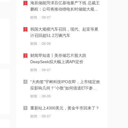
密递表，最早11月登陆美股
海辰储能菏泽百亿基地量产下线 总裁王
1
鹏程：公司将推动锂电长时储能大规模
11:22
交付
财闻
08-07
伊朗称防务协议无法保障沙特安全
韩国大规模汽车召回，现代、起亚等累
2
计召回超51.2万辆汽车
11:10
财闻
08-06
中国电信与内蒙古自治区人民政府签署
战略合作协议
财闻早知道丨美存储芯片股大跌
3
DeepSeek拟大幅上调API定价
11:09
财闻
08-07
全球首个长时储能一体化产业园在菏泽
量产
“大肉签”宇树科技IPO在即，上市锚定效
4
应影响几何？“小散”如何借道ETF参
11:08
与？
财闻
08-06
国融基金总经理变更
重新站上4300美元，黄金牛市回来了？
5
财闻
08-07
11:07
战略大转移？SK海力士评估出售重庆工