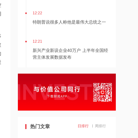
控
12:22
期
特朗普说很多人称他是最伟大总统之一
事
12:21
披
新兴产业新设企业40万户 上半年全国经
的
营主体发展数据发布
投
12:20
消息人士：马斯克拒绝让乌克兰用“星
链”打击俄境内目标
12:20
金饰克价重返1300元
11:24
热门文章
日排行
周排行
估值近500亿！AI数据中心巨头Switch秘