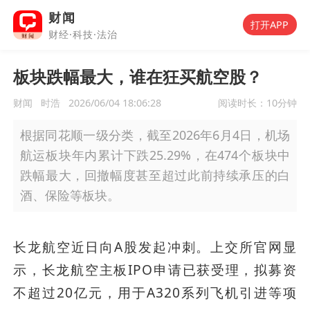
财闻
打开APP
财经·科技·法治
板块跌幅最大，谁在狂买航空股？
财闻
时浩
2026/06/04 18:06:28
阅读时长：
10分钟
根据同花顺一级分类，截至2026年6月4日，机场
航运板块年内累计下跌25.29%，在474个板块中
跌幅最大，回撤幅度甚至超过此前持续承压的白
酒、保险等板块。
长龙航空近日向A股发起冲刺。上交所官网显
示，长龙航空主板IPO申请已获受理，拟募资
不超过20亿元，用于A320系列飞机引进等项