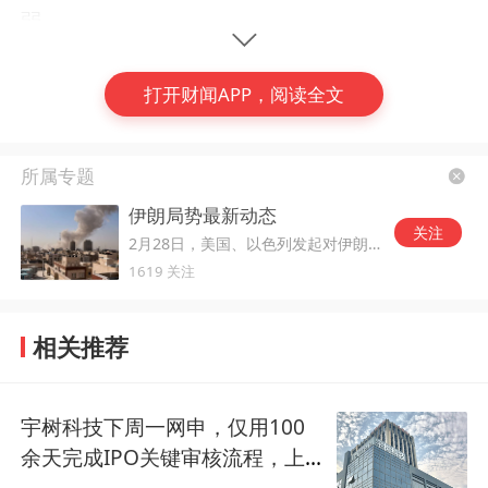
弱。
机场航运的暴跌始于2026年2月初，受地缘冲
打开财闻APP，阅读全文
突扰动，霍尔木兹海峡原油运输受阻风险快速
抬升，国际油价快速上行。
燃油成本约占航司
所属专题
运营总成本三分之一，国内航司很少利用燃油
伊朗局势最新动态
套期保值锁定成本，测算显示油价每上行1
关注
2月28日，美国、以色列发起对伊朗的军事打击。
0%，三大航亏损幅度将抬升38%。兴业证券
1619 关注
（601377.SH）
同期研报数据显示，受美伊
(编辑：曾思怡)
地缘摩擦影响，4月航油出厂价较3月环比暴涨
相关推荐
#
IPO
#
长龙航空
#
航空股
75%，叠加燃油附加费上调500%，多重成本
压力拖累国内头部航司股价大幅下挫。
宇树科技下周一网申，仅用100
余天完成IPO关键审核流程，上
作为应对，4月以来国内航司大幅上调燃油附
市时市值约609.93亿元