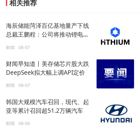
相关推荐
海辰储能菏泽百亿基地量产下线
总裁王鹏程：公司将推动锂电长
时储能大规模交付
财闻
08-07
财闻早知道丨美存储芯片股大跌
DeepSeek拟大幅上调API定价
财闻
08-07
韩国大规模汽车召回，现代、起
亚等累计召回超51.2万辆汽车
财闻
08-06