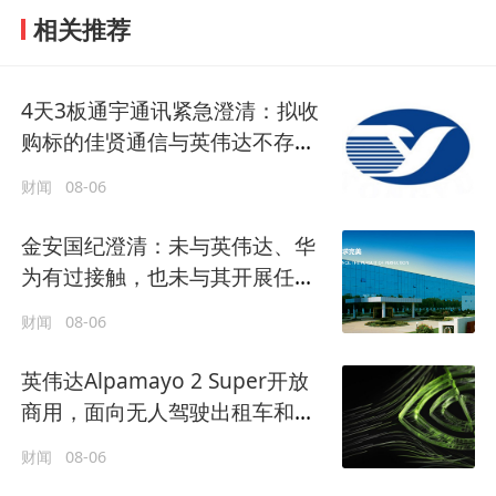
相关推荐
4天3板通宇通讯紧急澄清：拟收
购标的佳贤通信与英伟达不存在
研发合作关系
财闻
08-06
金安国纪澄清：未与英伟达、华
为有过接触，也未与其开展任何
形式的业务合作
财闻
08-06
英伟达Alpamayo 2 Super开放
商用，面向无人驾驶出租车和智
能汽车
财闻
08-06