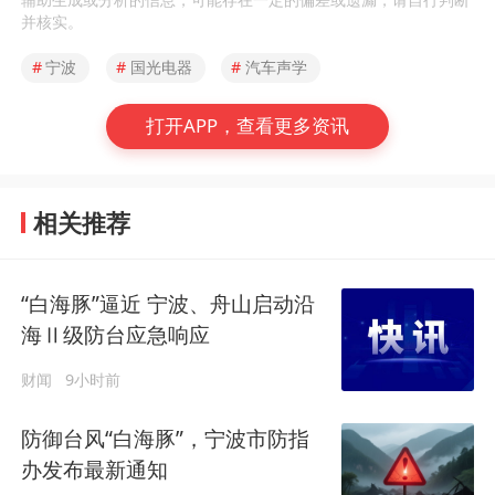
并核实。
#
宁波
#
国光电器
#
汽车声学
打开APP，查看更多资讯
相关推荐
“白海豚”逼近 宁波、舟山启动沿
海Ⅱ级防台应急响应
财闻
9小时前
防御台风“白海豚”，宁波市防指
办发布最新通知