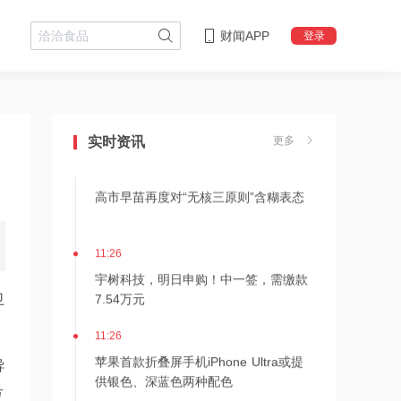
财闻APP
登录
15:00
从技术突破到人的成长，瑞浦兰钧重新
理解“冠军”
实时资讯
更多
12:41
高市早苗再度对“无核三原则”含糊表态
11:26
宇树科技，明日申购！中一签，需缴款
7.54万元
卫
11:26
苹果首款折叠屏手机iPhone Ultra或提
导
供银色、深蓝色两种配色
号