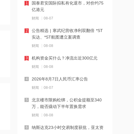
国泰君安国际拟私有化退市，对价约75
1
10:45
亿港元
“白海豚”逼近 福建将防台风应急响应提
财闻
08-07
升至二级
公告精选 | 寒武纪营收净利双翻倍 *ST
2
10:43
实达、*ST航图遭立案调查
河南发布农田渍涝灾害风险预警
财闻
08-08
机构资金买什么？净流出近300亿元
3
10:42
财闻
08-08
拜登癌症恶化
2026年8月7日人民币汇率公告
4
财闻
08-07
10:40
7月份我国CPI同比上涨0.5%
北京楼市限购松绑，公积金提额至340
5
万，能否撬动下半年置换需求
财闻
08-08
2026-08-08 23:16
狂增7倍！SK海力士拟推出约710亿美元
纳斯达克23小时交易制度获批，亚太资
6
股东回报方案，HBM4出货引爆AI红利