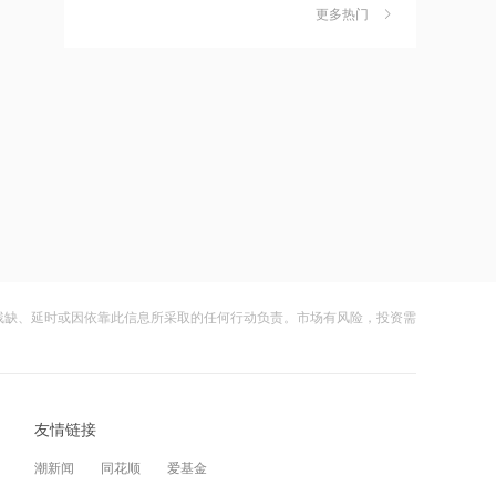
金迎时差红利，散户福音还是量化镰刀
更多热门
的狂欢？
财闻
08-08
2026-08-08 23:12
Nansen创始人：比特币或已触及本轮周
中钨高新：股票连续三日涨幅偏离值超
7
期低点，未来不会再跌破6万美元
20% 不存在应披露未披露事项
财闻
08-06
2026-08-08 23:12
伊朗：与阿曼“接近”达成协议但并不意
比亚迪：公司2026年半年度报告预约披
8
味重开海峡
露时间为8月29日
财闻
08-05
2026-08-08 20:49
后巴菲特时代新篇章！伯克希尔2026年
8月电子布价格大涨！玻纤概念震荡走强
9
Q2净利翻倍 业绩分化重塑增长逻辑
国际复材涨超10%
残缺、延时或因依靠此信息所采取的任何行动负责。市场有风险，投资需
财闻
08-05
2026-08-08 20:35
22.99万元起，阿维塔07L上市
从模型到应用，从投入到变现——AI办
10
公开启商业正循环
友情链接
财闻
08-07
2026-08-08 20:34
潮新闻
同花顺
爱基金
伊官员：有证据显示美军使用磷弹轰炸