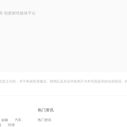
闻·创新财经媒体平台
信息之目的，并不构成投资建议。财闻以及其合作机构不为本页面提供的信息错误、
热门资讯
金融
汽车
热门资讯
频
环球