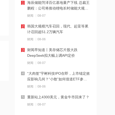
海辰储能菏泽百亿基地量产下线 总裁王
1
鹏程：公司将推动锂电长时储能大规模
17:51
交付
财闻
08-07
日本福岛第一核电站附属建筑发生火警
韩国大规模汽车召回，现代、起亚等累
2
计召回超51.2万辆汽车
17:48
财闻
08-06
金科股份与重庆通用人工智能研究院达
成合作
财闻早知道丨美存储芯片股大跌
3
DeepSeek拟大幅上调API定价
17:48
财闻
08-07
苹果Mac电脑Apple智能支持使用阿里千
问
“大肉签”宇树科技IPO在即，上市锚定效
4
应影响几何？“小散”如何借道ETF参
17:10
与？
财闻
08-06
Apple智能可配合阿里千问模型工作
重新站上4300美元，黄金牛市回来了？
5
17:03
财闻
08-07
江波龙：完成37亿元定增事项 发行价格