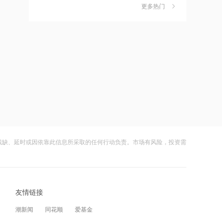
独家丨韩媒曝维信诺合肥产线良率仅三
6
为560元/股
更多热门
四成？公司回应：设备还在安装中，谈
何良率
16:29
财闻
08-07
美国会参议院通过临时拨款法案
美国计划对含多晶硅产品征收15%的关
7
税
16:25
财闻
08-06
杰瑞股份：与中核海洋的合作正在有序
成功“逃顶”的两只翻倍基，宣布限购
8
推进中
财闻
08-07
16:24
云南锗业4连板，磷化铟赛道活跃，多家
9
蓝盾光电复牌倒计时！*ST帅电4.1亿跨
上市公司紧急澄清相关业务
界，A股重组大戏上演
残缺、延时或因依靠此信息所采取的任何行动负责。市场有风险，投资需
财闻
08-07
16:16
财闻早知道丨美股道指创新高SpaceX跌
10
京昆高速广绵段扩容工程主线路面贯通
逾13% 宇树科技今日确定发行价
过半
友情链接
财闻
08-06
16:14
潮新闻
同花顺
爱基金
上半年中国人形机器人领域新设企业