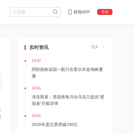
财闻APP
登录
19:43
美国法院紧急叫停药明康德被列入军方
清单
实时资讯
更多
19:42
阿联酋称该国一船只在霍尔木兹海峡遭
袭
19:41
泽连斯基：美国将每月向乌克兰提供“爱
国者”拦截导弹
及
19:41
业
2026年度总票房破240亿