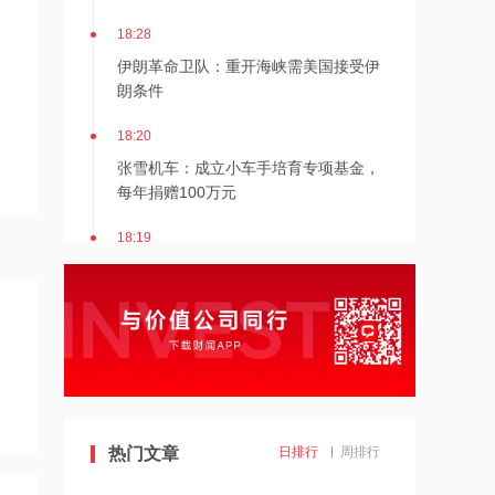
18:28
伊朗革命卫队：重开海峡需美国接受伊
朗条件
18:20
张雪机车：成立小车手培育专项基金，
每年捐赠100万元
18:19
上交所终止审核2笔债券项目，金额合计
30亿元
18:18
星光股份中标龙星控股总部泛光工程项
目
18:17
热门文章
日排行
周排行
霍尔木兹海峡关闭致伊拉克石油出口骤
降75%