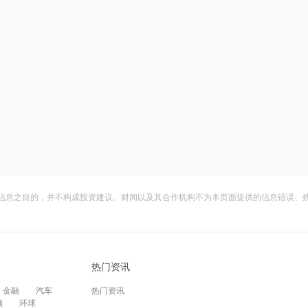
信息之目的，并不构成投资建议。财闻以及其合作机构不为本页面提供的信息错误、
热门资讯
金融
汽车
热门资讯
频
环球