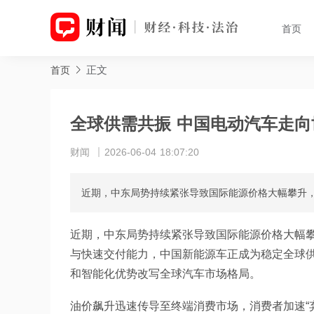
首页
正文
首页
全球供需共振 中国电动汽车走
财闻
2026-06-04 18:07:20
近期，中东局势持续紧张导致国际能源价格大幅攀升
近期，中东局势持续紧张导致国际能源价格大幅
与快速交付能力，中国新能源车正成为稳定全球
和智能化优势改写全球汽车市场格局。
油价飙升迅速传导至终端消费市场，消费者加速“