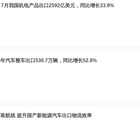
7月我国机电产品出口2592亿美元，同比增长33.9%
汽车整车出口530.7万辆，同比增长52.8%
装航线 提升国产新能源汽车出口物流效率