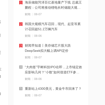
海辰储能菏泽百亿基地量产下线 总裁王
1
解禁71.1亿元居首
、
鹏程：公司将推动锂电长时储能大规模
交付
21:20
财闻
08-07
中国再保险：何兴达董事任职资格获国
咨
韩国大规模汽车召回，现代、起亚等累
2
家金融监督管理总局核准
计召回超51.2万辆汽车
类
21:16
财闻
08-06
海川智能：公司自动衡器产品没有应用
财闻早知道丨美存储芯片股大跌
3
于人形机器人或商业航天方向
DeepSeek拟大幅上调API定价
提
21:14
财闻
08-07
南大光电：公司高纯磷烷产能为140吨/
“大肉签”宇树科技IPO在即，上市锚定效
4
年，可用于制备磷化铟
车
应影响几何？“小散”如何借道ETF参
动
与？
21:13
财闻
08-06
黑海无人机袭击致CPC石油装载量减少
重新站上4300美元，黄金牛市回来了？
5
五分之一
动
财闻
08-07
21:12