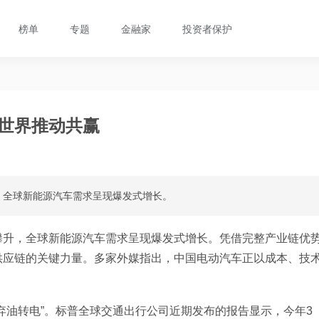
榜单
专题
金融家
投资者保护
向世界推动共赢
，全球新能源汽车需求呈现爆发式增长。
攀升，全球新能源汽车需求呈现爆发式增长。凭借完整产业链优
供应链的关键力量。多家外媒指出，中国电动汽车正以成本、技
弃油转电”。标普全球交通出行公司近期发布的报告显示，今年3