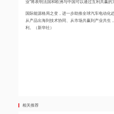
业“将表明法国和欧洲与中国可以通过互利共赢的
国际能源格局之变，进一步助推全球汽车电动化
从产品出海到技术协同、从市场共赢到产业共生
利。（新华社）
相关推荐