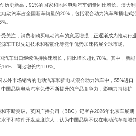
量创历史新高，91%的国家和地区电动汽车销量同比增长。澳大利
纯电动汽车占全国新车销量的20%，包括混合动力汽车和插电式
6%。
备受关注，消费者购买电动汽车的意愿增强，正逐渐成为推动行
能源车正以先进技术和智能化等竞争优势加速拓展全球市场。
国汽车出口继续保持快速增长，同比增长超过70%。其中，新能
16%，同比增长约110%。
中国以外市场销售的电动汽车和插电式混合动力汽车中，55%进口
，中国品牌电动汽车凭借不断提升的产品竞争力，影响力持续扩
和不断突破。英国广播公司（BBC）记者在2026年北京车展期
化水平和软件开发速度惊人，认为中国品牌不仅在电动汽车领域