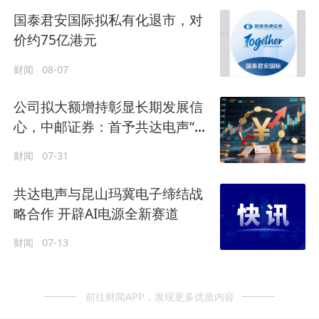
国泰君安国际拟私有化退市，对
价约75亿港元
财闻
08-07
公司拟大额增持彰显长期发展信
心，中邮证券：首予共达电声“买
入”评级
财闻
07-31
共达电声与昆山玛冀电子缔结战
略合作 开辟AI电源全新赛道
财闻
07-13
前往财闻APP，发现更多优质内容