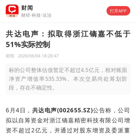
财闻
打开APP
财经·科技·法治
共达电声：拟取得浙江镝嘉不低于
51%实际控制
财闻
2026/06/04 18:28:47
标的公司整体估值暂定不超过4.5亿元，相对账面
净资产增值率535.33%。本次交易尚处筹划阶
段，存在不确定性。
6月4日，
共达电声(002655.SZ)
公告称，公司
拟以自筹资金对浙江镝嘉精密科技有限公司增
资不超过2亿元，并通过对股东增资及委派董