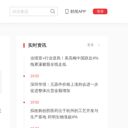
财闻APP
登录
10:05
和顺科技：高端M级碳纤维项目已完成
全流程试生产，已向航天核心院所完成
专项送样
实时资讯
更多
10:03
业绩雷+行业逆风！美高梅中国跌近4%
拖累濠赌股全线走低
10:02
深圳华强：元器件价格上涨则会进一步
促进整体出货金额增加
10:02
拟收购创胜医药位于杭州的工艺开发与
统
生产基地 药明生物涨超4%
10:00