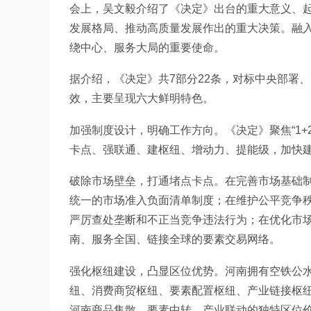
会上，吴文毅介绍了《决定》出台的重大意义、
发展格局、推动高质量发展作出的重大决策。融
绕中心、服务大局的重要使命。
据介绍，《决定》共7部分22条，对标中央部署
效，主要呈现六大鲜明特色。
加强制度设计，明确工作方向。《决定》聚焦“1+2
卡点、强联通、建枢纽、增动力、提能级，加快建设
破除市场壁垒，打通堵点卡点。在完善市场基础
统一的市场准入负面清单制度；在维护公平竞争秩
严厉查处垄断和不正当竞争违法行为；在优化市
南、服务全国、链接全球的要素交易网络。
强化枢纽建设，凸显区位优势。河南拥有空铁公
纽、消费商贸枢纽、要素配置枢纽、产业链接枢纽
河南商品集散、要素中转、产业联动的独特区位