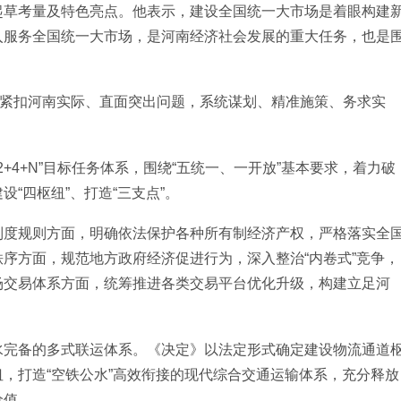
起草考量及特色亮点。他表示，建设全国统一大市场是着眼构建
入服务全国统一大市场，是河南经济社会发展的重大任务，也是
、紧扣河南实际、直面突出问题，系统谋划、精准施策、务求实
+4+N”目标任务体系，围绕“五统一、一开放”基本要求，着力破
“四枢纽”、打造“三支点”。
制度规则方面，明确依法保护各种所有制经济产权，严格落实全
序方面，规范地方政府经济促进行为，深入整治“内卷式”竞争，
场交易体系方面，统筹推进各类交易平台优化升级，构建立足河
水完备的多式联运体系。《决定》以法定形式确定建设物流通道
，打造“空铁公水”高效衔接的现代综合交通运输体系，充分释放
价值。