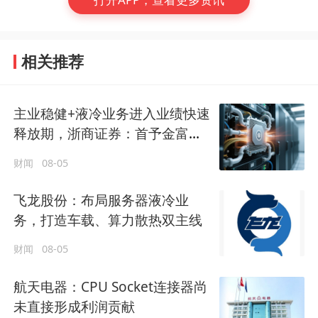
相关推荐
主业稳健+液冷业务进入业绩快速
释放期，浙商证券：首予金富科
技“买入”评级
财闻
08-05
飞龙股份：布局服务器液冷业
务，打造车载、算力散热双主线
财闻
08-05
航天电器：CPU Socket连接器尚
未直接形成利润贡献