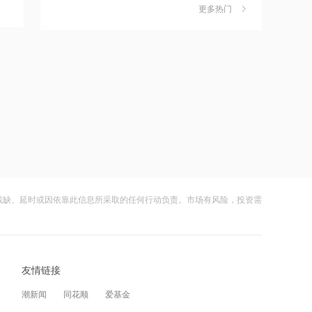
独家丨韩媒曝维信诺合肥产线良率仅三
6
更多热门
四成？公司回应：设备还在安装中，谈
17:51
何良率
财闻
08-07
日本福岛第一核电站附属建筑发生火警
美国计划对含多晶硅产品征收15%的关
7
税
17:48
财闻
08-06
金科股份与重庆通用人工智能研究院达
成合作
成功“逃顶”的两只翻倍基，宣布限购
8
财闻
08-07
17:48
苹果Mac电脑Apple智能支持使用阿里千
云南锗业4连板，磷化铟赛道活跃，多家
9
问
上市公司紧急澄清相关业务
残缺、延时或因依靠此信息所采取的任何行动负责。市场有风险，投资需
财闻
08-07
17:10
Apple智能可配合阿里千问模型工作
财闻早知道丨美股道指创新高SpaceX跌
10
逾13% 宇树科技今日确定发行价
友情链接
财闻
08-06
17:03
潮新闻
同花顺
爱基金
江波龙：完成37亿元定增事项 发行价格