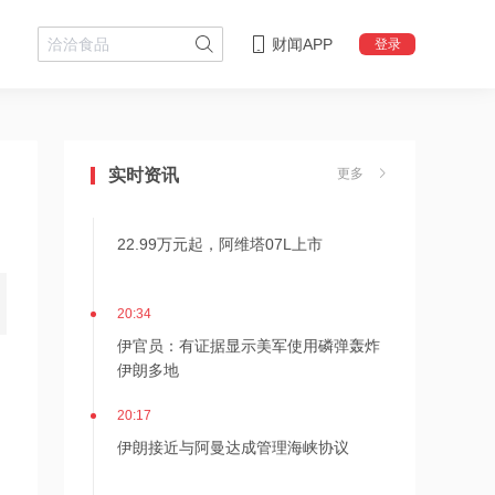
财闻APP
登录
20:49
后巴菲特时代新篇章！伯克希尔2026年
Q2净利翻倍 业绩分化重塑增长逻辑
实时资讯
更多
20:35
22.99万元起，阿维塔07L上市
20:34
伊官员：有证据显示美军使用磷弹轰炸
伊朗多地
20:17
伊朗接近与阿曼达成管理海峡协议