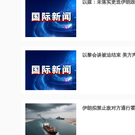
以媒：未落实更迭伊朗政
以黎会谈被迫结束 美方声
伊朗拟禁止敌对方通行霍