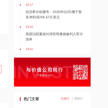
20:17
伯克希尔哈撒韦：2026年Q2归属于股
东净利润256.67亿美元
19:43
美国法院紧急叫停药明康德被列入军方
清单
19:42
阿联酋称该国一船只在霍尔木兹海峡遭
袭
19:41
泽连斯基：美国将每月向乌克兰提供“爱
国者”拦截导弹
19:41
热门文章
日排行
周排行
2026年度总票房破240亿