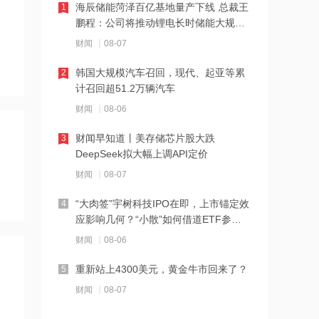
海辰储能菏泽百亿基地量产下线 总裁王
1
18:28
鹏程：公司将推动锂电长时储能大规模
交付
伊朗革命卫队：重开海峡需美国接受伊
财闻
08-07
朗条件
韩国大规模汽车召回，现代、起亚等累
2
18:20
计召回超51.2万辆汽车
张雪机车：成立小车手培育专项基金，
财闻
08-06
每年捐赠100万元
财闻早知道丨美存储芯片股大跌
3
18:19
DeepSeek拟大幅上调API定价
上交所终止审核2笔债券项目，金额合计
财闻
08-07
30亿元
“大肉签”宇树科技IPO在即，上市锚定效
4
18:18
应影响几何？“小散”如何借道ETF参
与？
星光股份中标龙星控股总部泛光工程项
财闻
08-06
目
重新站上4300美元，黄金牛市回来了？
5
18:17
财闻
08-07
霍尔木兹海峡关闭致伊拉克石油出口骤
降75%