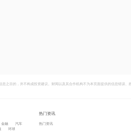
信息之目的，并不构成投资建议。财闻以及其合作机构不为本页面提供的信息错误、
热门资讯
金融
汽车
热门资讯
频
环球