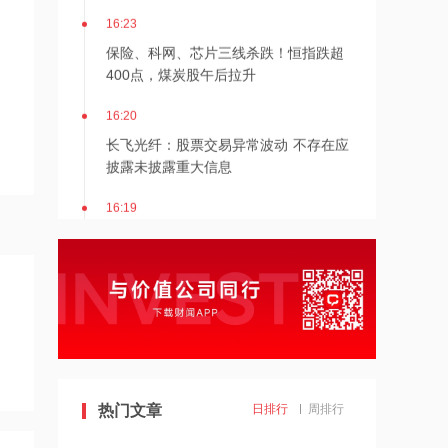
16:23
保险、科网、芯片三线杀跌！恒指跌超
400点，煤炭股午后拉升
16:20
长飞光纤：股票交易异常波动 不存在应
披露未披露重大信息
16:19
江南新材：股票交易异常波动 向特定对
象发行股票事项存不确定性
16:19
存储暴跌之际，Anthropic宣布自研AI半
导体！马斯克：存储需求增速是供应的
10倍
16:18
热门文章
日排行
周排行
春光科技：更新向特定对象发行A股股
票申请文件