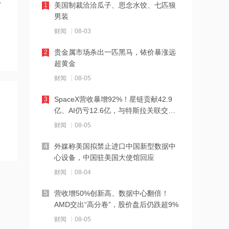
扩
美国制裁洽洽瓜子、思念水饺、七匹狼
1
16:18
男装
鹏鼎控股：7月合并营业收入32亿元 同
财闻
08-03
比增长6.61%
贵金属市场杀出一匹黑马，铱价暴涨远
2
16:17
超黄金
大模型开源加速AI渗透，软件产业迎智
财闻
08-05
能化拐点，创业板软件ETF回调或为布
SpaceX营收暴增92%！星链贡献42.9
局良机
3
16:17
亿、AI仍亏12.6亿，与特斯拉关联交易
曝光
万得凯：发行股份及支付现金购买资产
财闻
08-05
事项有序推进
外媒称美国拟禁止进口中国新型数据中
4
16:17
心设备，中国驻美国大使馆回应
Coinbase CEO：AI代理崛起将推动加
财闻
08-04
密货币采用
营收增50%创新高、数据中心翻倍！
5
16:16
AMD交出“高分卷”，股价盘后仍跌超9%
百隆东方：2026年上半年净利润5.59亿
财闻
08-05