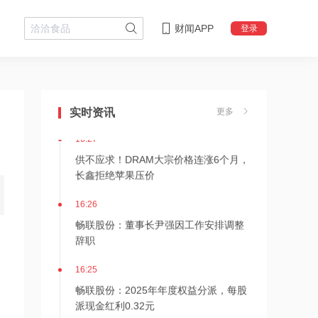
财闻APP
登录
16:27
利通电子：股票交易异常波动 不存在应
披露未披露事项
实时资讯
更多
16:27
供不应求！DRAM大宗价格连涨6个月，
长鑫拒绝苹果压价
16:26
畅联股份：董事长尹强因工作安排调整
辞职
16:25
畅联股份：2025年年度权益分派，每股
派现金红利0.32元