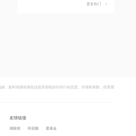
元，同比增43.45%
更多热门
财闻早知道丨道指标普创历史新高
6
16:16
SpaceX业绩炸裂不敌解禁风暴盘后跌逾
8%
8月6日伦铜库存减少5175吨
财闻
08-05
嘀嗒出行发布2026周边游洞察：本地人
7
16:15
正在重新定义“去哪玩”
仕佳光子：当前行业内高端光芯片供给
财闻
08-04
整体仍处于相对紧缺的状态
公司及实控人遭证监会立案 联创光电一
8
16:14
字跌停
景旺电子：在AI算力基础设施、存储设
财闻
08-05
备等领域的认证布局正逐步转化为实质
残缺、延时或因依靠此信息所采取的任何行动负责。市场有风险，投资需
DeepSeek又打赢了价格战
性订单
9
16:13
财闻
08-03
海天味业：8月6日耗资2875.49万元回
光模块进口限制草案扰动短期情绪，国
购77.99万股A股
10
友情链接
产算力自主可控方向获资金回补
16:11
财闻
08-05
潮新闻
同花顺
爱基金
中信证券明明：经济结构性问题需要政