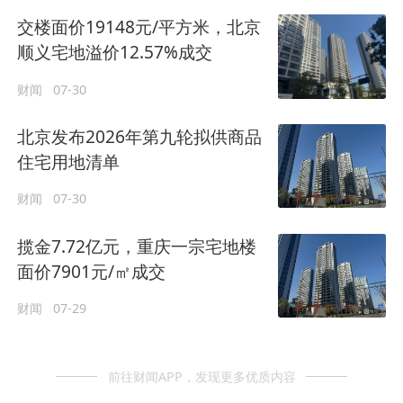
交楼面价19148元/平方米，北京
顺义宅地溢价12.57%成交
财闻
07-30
北京发布2026年第九轮拟供商品
住宅用地清单
财闻
07-30
揽金7.72亿元，重庆一宗宅地楼
面价7901元/㎡成交
财闻
07-29
前往财闻APP，发现更多优质内容