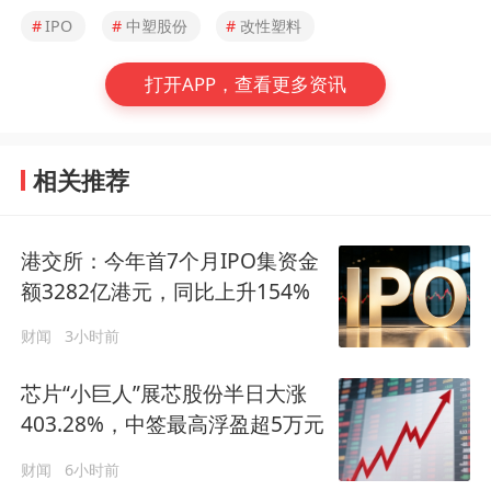
#
IPO
#
中塑股份
#
改性塑料
打开APP，查看更多资讯
相关推荐
港交所：今年首7个月IPO集资金
额3282亿港元，同比上升154%
财闻
3小时前
芯片“小巨人”展芯股份半日大涨
403.28%，中签最高浮盈超5万元
财闻
6小时前