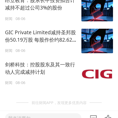
昂立教育：股东长甲投资拟合计
减持不超过公司3%的股份
财闻
08-06
GIC Private Limited减持圣邦股
份50.19万股 每股作价约82.62港
元
财闻
08-06
剑桥科技：控股股东及其一致行
动人完成减持计划
财闻
08-06
前往财闻APP，发现更多优质内容