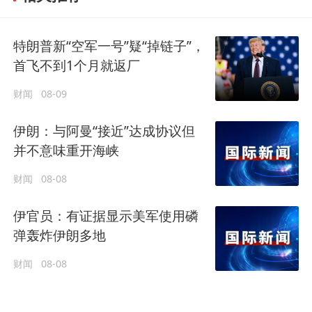
特朗普新“空军一号”疑“掉链子”，
首飞不到1个月就返厂
财闻
08-09
伊朗：与阿曼“接近”达成协议但
并不意味重开海峡
财闻
08-08
伊官员：有证据显示美军使用磷
弹轰炸伊朗多地
财闻
08-08