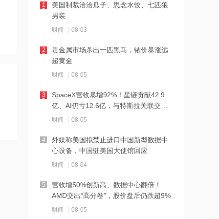
美国制裁洽洽瓜子、思念水饺、七匹狼
1
男装
21:20
财闻
08-03
杰富瑞下调消费电子零售商百思买评级
至“持有”
贵金属市场杀出一匹黑马，铱价暴涨远
2
超黄金
21:20
财闻
08-05
欧菲光：周亮辞去董事会秘书职务，聘
任李茵为公司副总经理、董事会秘书
SpaceX营收暴增92%！星链贡献42.9
3
亿、AI仍亏12.6亿，与特斯拉关联交易
21:19
曝光
财闻
08-05
ST椰岛：董事兼副总经理李铁锋因身体
原因暂无法正常履行职责
外媒称美国拟禁止进口中国新型数据中
4
心设备，中国驻美国大使馆回应
21:17
财闻
08-04
中信海直：吴星海当选为第九届董事会
职工董事
营收增50%创新高、数据中心翻倍！
5
AMD交出“高分卷”，股价盘后仍跌超9%
21:17
财闻
08-05
白俄罗斯7月对俄汽油和柴油出口创历史