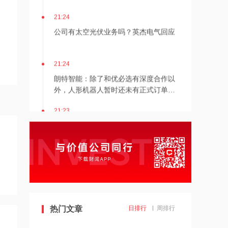
21:24
公司有太空光伏业务吗？英杰电气回应
21:24
朗特智能：除了和优必选有深度合作以
外，人形机器人暂时还未有正式订单落
地
21:23
京东方A：玻璃基封装载板相关业务尚
在技术探讨和验证阶段
21:22
龙头企业连续提价，白酒行业企稳了吗
21:21
热门文章
日排行
周排行
以军空袭黎巴嫩南部