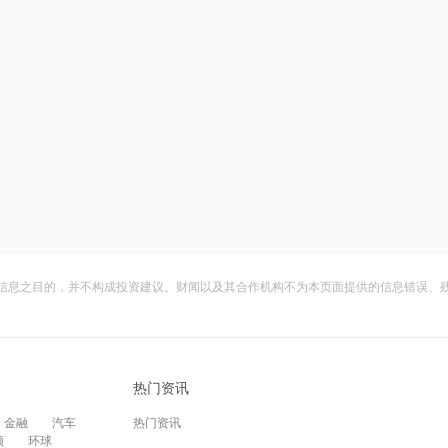
信息之目的，并不构成投资建议。财闻以及其合作机构不为本页面提供的信息错误、
热门资讯
金融
汽车
热门资讯
频
环球