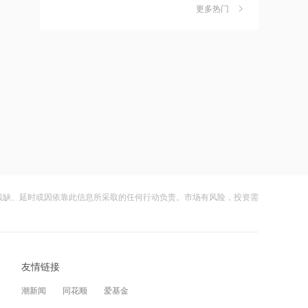
新高
更多热门
财闻早知道丨道指标普创历史新高
6
SpaceX业绩炸裂不敌解禁风暴盘后跌逾
21:13
8%
财闻
08-05
光韵达：目前暂无AI、算力或数据中心
领域的业务
嘀嗒出行发布2026周边游洞察：本地人
7
正在重新定义“去哪玩”
21:12
财闻
08-04
世纪恒通：暂不涉及端到端机器人大模
型训练
公司及实控人遭证监会立案 联创光电一
8
字跌停
21:12
财闻
08-05
大科学装置强流重离子加速器首个实验
结果发表
残缺、延时或因依靠此信息所采取的任何行动负责。市场有风险，投资需
DeepSeek又打赢了价格战
9
21:06
财闻
08-03
上交所：将MINIMAX、立讯精密、三环
光模块进口限制草案扰动短期情绪，国
10
集团调入港股通标的名单
友情链接
产算力自主可控方向获资金回补
21:03
财闻
08-05
潮新闻
同花顺
爱基金
白宫为何召集美国人工智能企业开会