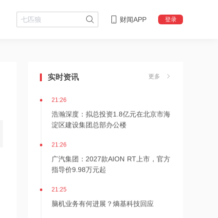
财闻APP
登录
21:30
美方称：美伊即将就霍尔木兹海峡通行
达成协议
实时资讯
更多
21:26
浩瀚深度：拟总投资1.8亿元在北京市海
淀区建设集团总部办公楼
21:26
广汽集团：2027款AION RT上市，官方
指导价9.98万元起
21:25
脑机业务有何进展？熵基科技回应