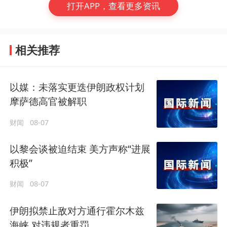
打开APP，查看更多资讯
相关推荐
以媒：未落实更迭伊朗政权计划
摩萨德高官被解职
财闻
08-07
以黎会谈被迫结束 美方声称“进展
积极”
财闻
08-07
伊朗拟禁止敌对方通行霍尔木兹
海峡 对违规者重罚