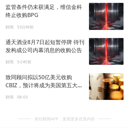
监管条件仍未获满足，维信金科
终止收购BPG
财闻
53分钟前
通天酒业8月7日起短暂停牌 待刊
发构成公司内幕消息的收购公告
财闻
5小时前
致同顾问拟以50亿美元收购
CBIZ，预计将成为美国第五大专
业服务、税务及咨询服务商
财闻
08-03
前往财闻APP，发现更多优质内容