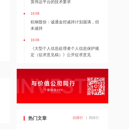
16:08
杭钢股份：诚通金控减持计划届满，但
未减持
16:06
《大型个人信息处理者个人信息保护规
定（征求意见稿）》公开征求意见
16:06
长鑫上市之后：合肥楼市会先发生什么
变化？
16:05
仙琚制药：已完成股份回购计划，总额
1.5亿元
16:02
热门文章
日排行
周排行
盐湖股份：子公司镁合金压铸业务仍处