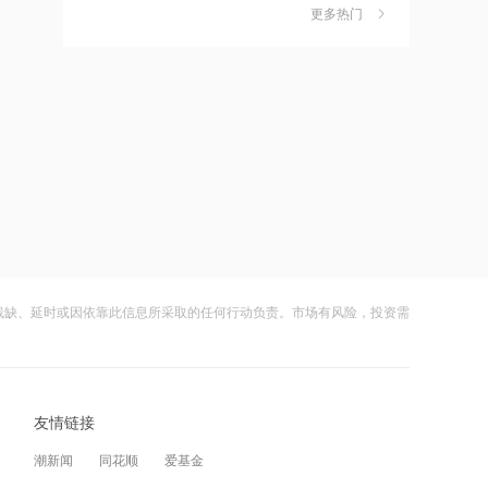
机构：厂商路线差异化，后续竞争将集
更多热门
茉莉奶白陷降薪罗生门，当事人称：公
6
中在实时性、数据闭环、评测口径和量
司从未和员工进行协商
产可靠性
15:58
财闻
08-06
第三曲线渐成，股东回报提升，长江证
社保调仓路径曝光：减持6股、新进2
7
券：维持东鹏饮料“买入”评级
股、加仓2股
15:57
财闻
08-06
花旗：股市上涨行情具备扩散基础
海昌海洋公园再迎百亿大佬，资本为何
8
扎堆亏损主题乐园？
15:57
财闻
08-06
巨星农牧：7月公司商品肥猪销售量为
残缺、延时或因依靠此信息所采取的任何行动负责。市场有风险，投资需
大涨152%！哈啰、美团单车“好伙伴”登
9
33.98万头，同比增长6.46%
陆A股
15:56
财闻
08-06
Lazard基金抄底三星，称“一个具吸引力
友情链接
妖股出笼！爱丽家居一字涨停，达成10
10
的买入机会”
连板
潮新闻
同花顺
爱基金
15:56
财闻
08-06