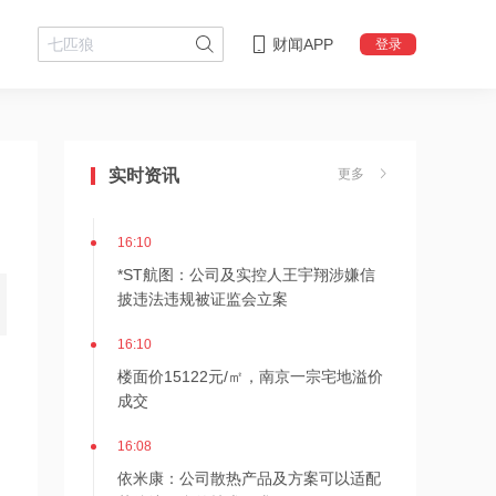
财闻APP
登录
16:11
金智科技：中标国网上海电力及南京公
实时资讯
更多
安项目 合计7359.28万元
16:10
*ST航图：公司及实控人王宇翔涉嫌信
披违法违规被证监会立案
16:10
楼面价15122元/㎡，南京一宗宅地溢价
成交
16:08
依米康：公司散热产品及方案可以适配
英伟达平台的技术要求