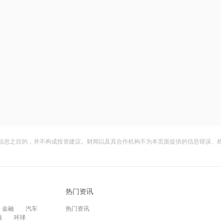
信息之目的，并不构成投资建议。财闻以及其合作机构不为本页面提供的信息错误、
热门资讯
金融
汽车
热门资讯
频
环球