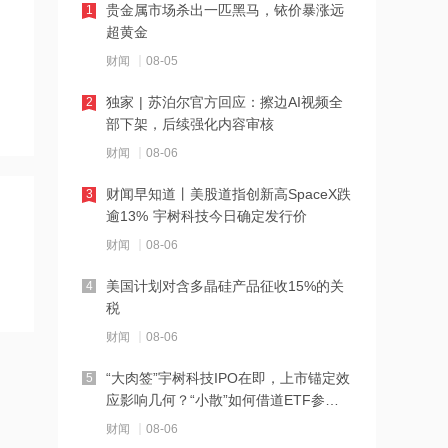
贵金属市场杀出一匹黑马，铱价暴涨远
1
于培育发展阶段
超黄金
16:02
财闻
08-05
京基智农：7月公司销售商品肥猪13.79
独家 | 苏泊尔官方回应：擦边AI视频全
2
万头，销售收入2.04亿元
部下架，后续强化内容审核
16:02
财闻
08-06
百川股份：上半年净利润7066.63万
财闻早知道丨美股道指创新高SpaceX跌
3
元，同比增长31.23%
逾13% 宇树科技今日确定发行价
15:59
财闻
08-06
东航出台新规，提前14天国内机票能够
美国计划对含多晶硅产品征收15%的关
4
免费退改签
税
15:59
财闻
08-06
傲农生物：7月公司生猪销售量14.20万
“大肉签”宇树科技IPO在即，上市锚定效
5
头，环比减少27.57%
应影响几何？“小散”如何借道ETF参
15:58
与？
财闻
08-06