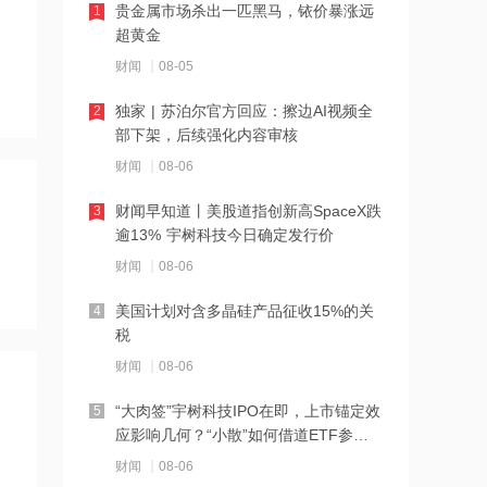
贵金属市场杀出一匹黑马，铱价暴涨远
1
19:43
超黄金
美议员说美无休止战争都基于谎言 呼吁
美国“必须停止过度的军事开支”
财闻
08-05
独家 | 苏泊尔官方回应：擦边AI视频全
2
19:42
部下架，后续强化内容审核
梅卡曼德机器人港股IPO及境内未上市
股份“全流通”获中国证监会备案
财闻
08-06
财闻早知道丨美股道指创新高SpaceX跌
3
19:40
逾13% 宇树科技今日确定发行价
佰维存储：控股子公司广东芯成汉奇拟
增资扩股引入投资者
财闻
08-06
美国计划对含多晶硅产品征收15%的关
4
19:36
税
Schroders PLC减持三一重工183.3万股
每股作价约20.79港元
财闻
08-06
“大肉签”宇树科技IPO在即，上市锚定效
5
19:36
应影响几何？“小散”如何借道ETF参
阿里健康：将于9月2日派发末期股息每
与？
股0.0687港元
财闻
08-06