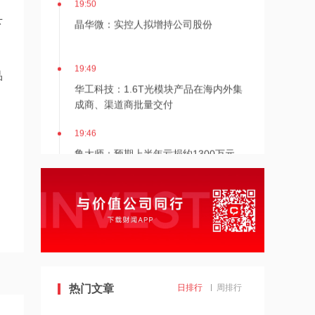
晶华微：实控人拟增持公司股份
下
19:49
品
华工科技：1.6T光模块产品在海内外集
成商、渠道商批量交付
19:46
鲁大师：预期上半年亏损约1300万元
~1500万元 同比盈转亏
19:45
美国“靠不住” 沙土巴三国签防务协议
19:44
贝壳：8月6日斥资300万美元回购53.3
热门文章
日排行
周排行
万股