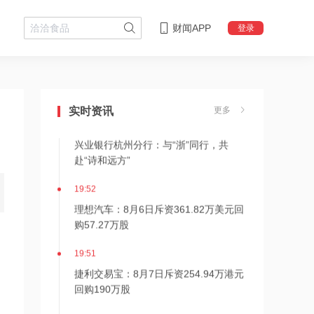
财闻APP
登录
19:56
越秀地产：前7个月累计合同销售金额约
为556.08亿元
实时资讯
更多
19:53
兴业银行杭州分行：与“浙”同行，共
赴“诗和远方”
19:52
理想汽车：8月6日斥资361.82万美元回
购57.27万股
19:51
捷利交易宝：8月7日斥资254.94万港元
回购190万股
19:50