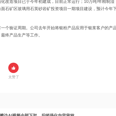
化改造项目已于今年初建成，目前正常运行；10万吨/年精制湿
白面石矿区玻璃用石英砂岩矿投资项目一期项目建设，预计今年
有一个验证周期。公司去年开始将银粉产品应用于银浆客户的产
、最终产品生产等工作。
太赞了
：擦边AI视频全部下架，后续强化内容审核