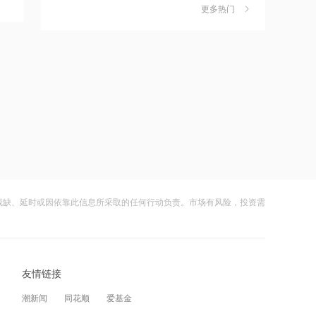
更多热门
茉莉奶白陷降薪罗生门，当事人称：公
6
19:35
司从未和员工进行协商
The Goldman Sachs Group, Inc.减持
中际旭创32.455万股 每股作价约
财闻
08-06
1084.87港元
社保调仓路径曝光：减持6股、新进2
7
19:33
股、加仓2股
2700亿PCB巨头：部分客户已释放
2027~2028年长期需求
财闻
08-06
海昌海洋公园再迎百亿大佬，资本为何
8
19:33
扎堆亏损主题乐园？
近5日累涨近50%！PCB龙头：在手订单
持续增长，部分客户已释放2027–2028
财闻
08-06
年长期需求
残缺、延时或因依靠此信息所采取的任何行动负责。市场有风险，投资需
大涨152%！哈啰、美团单车“好伙伴”登
9
19:31
陆A股
贝莱德增持先导智能5.63万股 每股作价
约30.18港元
财闻
08-06
友情链接
妖股出笼！爱丽家居一字涨停，达成10
10
19:28
连板
明星产品蛋白粉获“优质蛋白质”评级，
潮新闻
同花顺
爱基金
汤臣倍健上半年营收36.71亿元
财闻
08-06