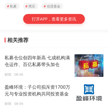
#
私募
#
黑石
#
信贷基金
打开APP，查看更多资讯
相关推荐
私募仓位创四年新高 七成机构满
仓运作、百亿私募带头加仓
财闻
08-06
盈峰环境：子公司拟斥资1700万
元与专业投资机构共同投资基金
财闻
08-04