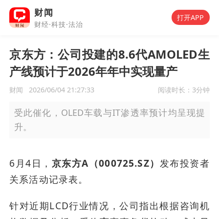
财闻
打开APP
财经·科技·法治
京东方：公司投建的8.6代AMOLED生
产线预计于2026年年中实现量产
财闻
2026/06/04 21:27:33
阅读时长：
3分钟
受此催化，OLED车载与IT渗透率预计均呈现提
升。
6月4日，
京东方A（000725.SZ）
发布投资者
关系活动记录表。
针对近期LCD行业情况，公司指出根据咨询机