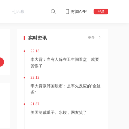
财闻APP
登录
22:18
李大霄：华尔街收割韩国市场痕迹明显
实时资讯
更多
22:13
李大霄：当有人躲在卫生间看盘，就要
警惕了
22:12
李大霄谈韩国股市：是率先反应的“金丝
雀”
21:37
美国制裁瓜子、水饺，网友笑了
21:33