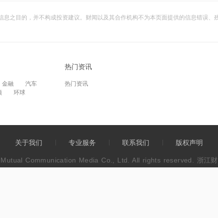
信息之目的，并不构成投资建议。财闻以及其合作机构不为本页面提供的信息错误、
热门资讯
金融
汽车
热门资讯
频
环球
关于我们
专业服务
联系我们
版权声明
wen Mutual Communication Media Co., Ltd. All rights res
41号-3
增值电信业务经营许可证：B2-20213074
互联网新闻信息服
违法和不良信息举报电话：0571-86113889
不良信息举报