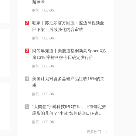
超黄金
21:27
财闻
08-05
西部数据、闪迪、SK海力士盘前集体暴
跌！花旗、杰富瑞同日下调闪迪目标价
独家 | 苏泊尔官方回应：擦边AI视频全
2
部下架，后续强化内容审核
21:23
财闻
08-06
北证龙虎榜丨5股上榜，森合高科龙虎榜
净买入4653.21万元
财闻早知道丨美股道指创新高SpaceX跌
3
逾13% 宇树科技今日确定发行价
21:18
财闻
08-06
台风“白海豚”逼近华东沿海 多部门会商
部署防汛防台风工作
美国计划对含多晶硅产品征收15%的关
4
税
21:17
财闻
08-06
摩根大通增持安井食品约4.91万股 每股
作价约72.97港元
“大肉签”宇树科技IPO在即，上市锚定效
5
应影响几何？“小散”如何借道ETF参
21:16
与？
财闻
08-06
摩根大通增持天岳先进27.46万股 每股
作价约57.71港元
更多热门
茉莉奶白陷降薪罗生门，当事人称：公
6