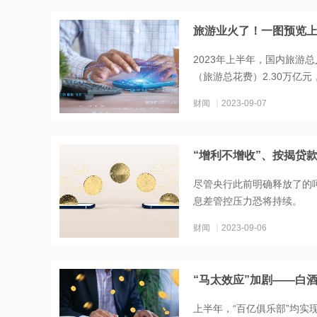
旅游业火了！一图预览上
2023年上半年，国内旅游总
（旅游总花费）2.30万亿元，
财闻
2023-09-07
“增利不增收”、按揭贷
尽管央行此前明确释放了的
息差管控压力恐将持续。
财闻
2023-09-06
“马太效应”加剧——白酒
上半年，“百亿俱乐部”均实