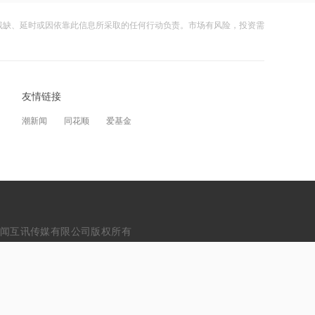
残缺、延时或因依靠此信息所采取的任何行动负责。市场有风险，投资需
21:33
SpaceX火箭残骸撞上月球！预估释放能
量相当于数吨TNT炸药爆炸
友情链接
21:32
人形机器人上场踢点球，启元Q1探索运
潮新闻
同花顺
爱基金
动控制技术应用
21:31
Mirendil与谷歌云签订超1亿美元合同，
以扩展自改进AI
21:30
erved. 浙江财闻互讯传媒有限公司版权所有
依顿电子：拟与一元航天共同组建印制
务许可证：33120230004
电路板产业生态股权投资基金
21:29
东吴证券国际首予海清智元“买入”评