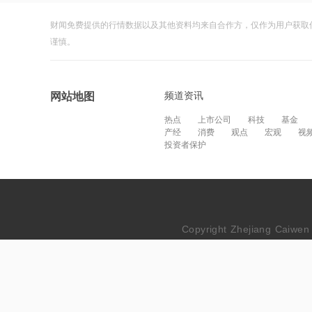
财闻免费提供的行情数据以及其他资料均来自合作方，仅作为用户获取
谨慎。
频道资讯
网站地图
热点
上市公司
科技
基金
产经
消费
观点
宏观
视
投资者保护
Copyright Zhejiang Cai
网站备案号：浙ICP备20230209