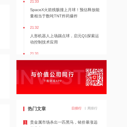
SpaceX火箭残骸撞上月球！预估释放能
量相当于数吨TNT炸药爆炸
21:32
人形机器人上场踢点球，启元Q1探索运
动控制技术应用
21:31
Mirendil与谷歌云签订超1亿美元合同，
以扩展自改进AI
21:30
依顿电子：拟与一元航天共同组建印制
电路板产业生态股权投资基金
21:29
热门文章
日排行
周排行
东吴证券国际首予海清智元“买入”评
级，目标价58.57港元
贵金属市场杀出一匹黑马，铱价暴涨远
1