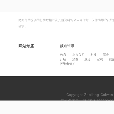
财闻免费提供的行情数据以及其他资料均来自合作方，仅作为用户获取
谨慎。
频道资讯
网站地图
热点
上市公司
科技
基金
产经
消费
观点
宏观
视
投资者保护
Copyright Zhejiang Cai
网站备案号：浙ICP备20230209