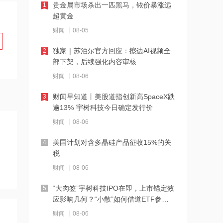
贵金属市场杀出一匹黑马，铱价暴涨远
1
18:59
超黄金
知乎-W：8月6日耗资约10.47万美元回
财闻
08-05
购约9.66万股
独家 | 苏泊尔官方回应：擦边AI视频全
2
18:59
部下架，后续强化内容审核
弘海高新资源：委任林子冲为独立非执
财闻
08-06
行董事
财闻早知道丨美股道指创新高SpaceX跌
3
18:57
逾13% 宇树科技今日确定发行价
北证龙虎榜丨6股上榜 锐翔智能机构净
财闻
08-06
买入3999.63万元
美国计划对含多晶硅产品征收15%的关
4
18:56
税
温州民商银行调整董事长 全面开启高质
财闻
08-06
量发展新阶段
“大肉签”宇树科技IPO在即，上市锚定效
5
18:55
应影响几何？“小散”如何借道ETF参
与？
国泰君安国际获国泰海通溢价约44.2%
财闻
08-06
私有化 8月10日复牌