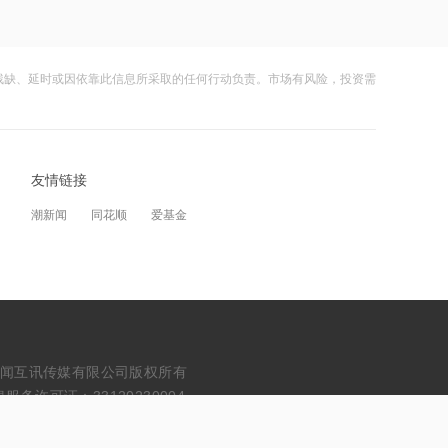
协议
18:41
4连板玻璃基板牛股降温：实控人等拟被
残缺、延时或因依靠此信息所采取的任何行动负责。市场有风险，投资需
罚款合计250万元，泛半导体领域业务
尚处早期阶段
19:23
李云泽因严重违纪违法，被罢免第十四
友情链接
届全国人民代表大会代表职务
潮新闻
同花顺
爱基金
19:23
连续17个月创同期新高！7月我国机电
产品出口2592亿美元，同比增长33.9%
19:19
泰凌微：终止发行股份及支付现金购买
erved. 浙江财闻互讯传媒有限公司版权所有
资产并募集配套资金事项
务许可证：33120230004
19:13
澳达控股：预期中期净亏损不少于5000