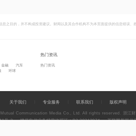
信息之目的，并不构成投资建议。财闻以及其合作机构不为本页面提供的信息错误、
热门资讯
金融
汽车
热门资讯
频
环球
关于我们
专业服务
联系我们
版权声明
wen Mutual Communication Media Co., Ltd. All rights res
41号-3
增值电信业务经营许可证：B2-20213074
互联网新闻信息服
违法和不良信息举报电话：0571-86113889