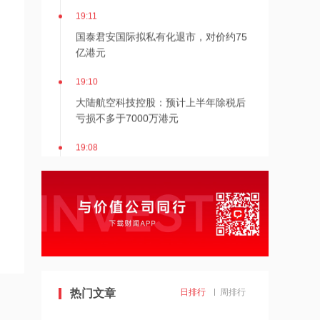
19:11
国泰君安国际拟私有化退市，对价约75
亿港元
19:10
大陆航空科技控股：预计上半年除税后
亏损不多于7000万港元
19:08
蔚来在全国已累计布局充换电站9166
座，换电站、充电桩建设位居行业首位
19:04
*ST实达：因2023年半年报涉嫌信息披
露违法违规被证监会立案
19:01
热门文章
日排行
周排行
股价腰斩之际，葛卫东逆势加仓存储龙
头！曾喊话AI没结束