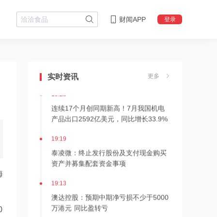
财闻APP
登录
19:23
李云泽因严重违纪违法，被罢免第十四
届全国人民代表大会代表职务
实时资讯
更多
19:23
连续17个月创同期新高！7月我国机电
产品出口2592亿美元，同比增长33.9%
19:19
泰凌微：终止发行股份及支付现金购买
资产并募集配套资金事项
海
19:13
澳达控股：预期中期净亏损不少于5000
万港元 同比盈转亏
0