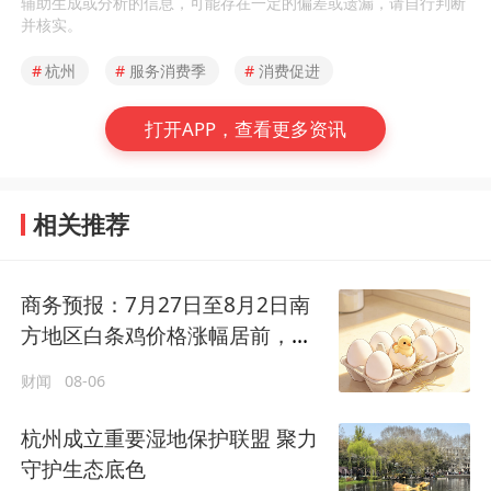
辅助生成或分析的信息，可能存在一定的偏差或遗漏，请自行判断
并核实。
#
杭州
#
服务消费季
#
消费促进
打开APP，查看更多资讯
相关推荐
商务预报：7月27日至8月2日南
方地区白条鸡价格涨幅居前，杭
州涨3.1%
财闻
08-06
杭州成立重要湿地保护联盟 聚力
守护生态底色